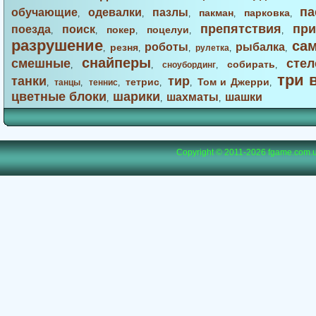
па
обучающие
одевалки
пазлы
пакман
парковка
,
,
,
,
,
препятствия
при
поезда
поиск
покер
поцелуи
,
,
,
,
,
разрушение
са
роботы
рыбалка
резня
,
,
,
рулетка
,
,
снайперы
смешные
стел
собирать
,
,
сноубординг
,
,
три 
танки
тир
тетрис
Том и Джерри
,
танцы
,
теннис
,
,
,
,
цветные блоки
шарики
шахматы
шашки
,
,
,
Copyright © 2011-2026
fgame.com.