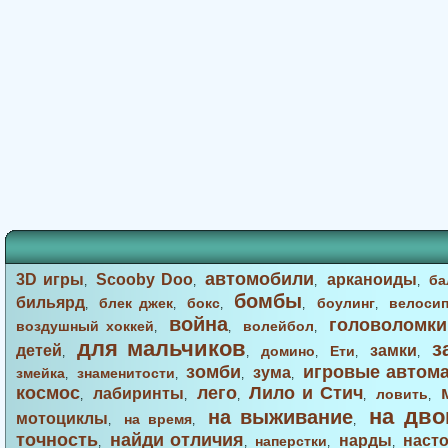
автомобили
3D игры
Scooby Doo
арканоиды
ба
,
,
,
,
бомбы
бильярд
блек джек
бокс
боулинг
велоси
,
,
,
,
,
война
головоломки
воздушный хоккей
волейбол
,
,
,
для мальчиков
з
детей
замки
домино
Ети
,
,
,
,
,
зомби
игровые автом
зума
змейка
знаменитости
,
,
,
,
космос
лего
Лило и Стич
лабиринты
ловить
,
,
,
,
,
на дво
на выживание
мотоциклы
на время
,
,
,
точность
найди отличия
нарды
наст
наперстки
,
,
,
,