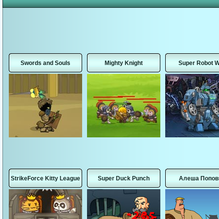
Swords and Souls
Mighty Knight
Super Robot 
StrikeForce Kitty League
Super Duck Punch
Алеша Попов