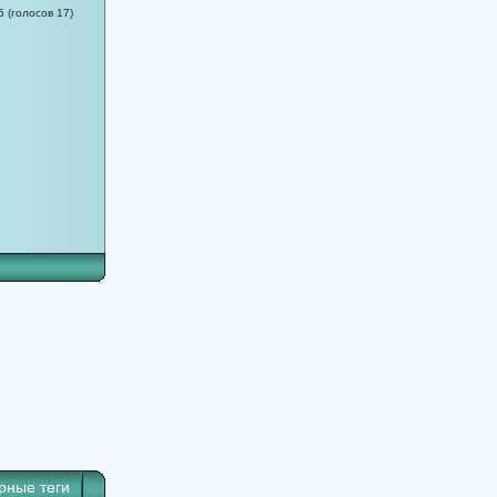
5 (голосов 17)
рные теги