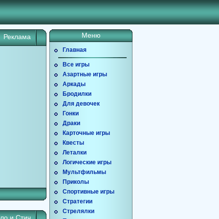
Меню
Реклама
Главная
Все игры
Азартные игры
Аркады
Бродилки
Для девочек
Гонки
Драки
Карточные игры
Квесты
Леталки
Логические игры
Мультфильмы
Приколы
Спортивные игры
Стратегии
Стрелялки
ло и Стич