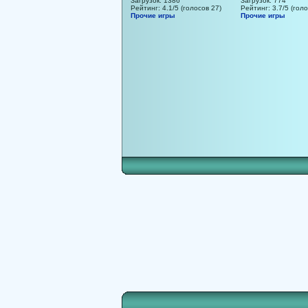
Загрузок: 1386
Загрузок: 774
Рейтинг: 4.1/5 (голосов 27)
Рейтинг: 3.7/5 (голо
Прочие игры
Прочие игры