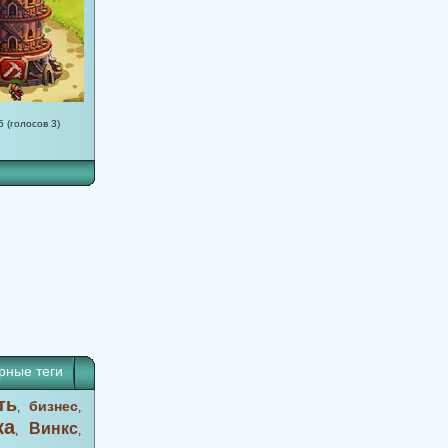
5 (голосов 3)
рные теги
ть
бизнес
,
,
ка
Винкс
,
,