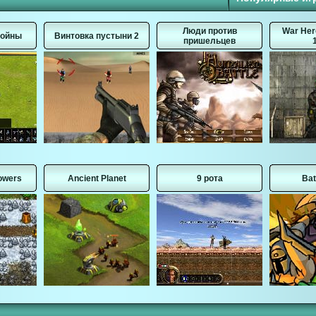
Люди против
War Her
войны
Винтовка пустыни 2
пришельцев
Towers
Ancient Planet
9 рота
Bat