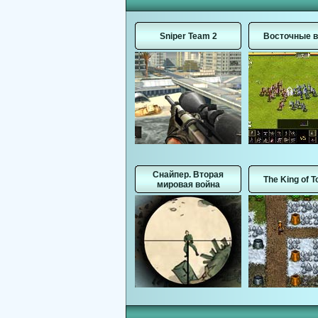
Sniper Team 2
Восточные 
Снайпер. Вторая
The King of 
мировая война