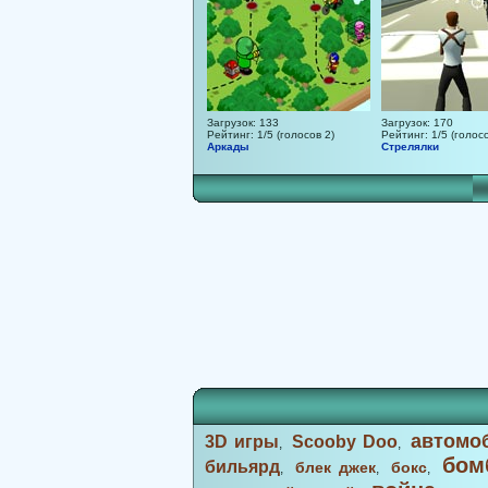
Загрузок: 133
Загрузок: 170
Рейтинг: 1/5 (голосов 2)
Рейтинг: 1/5 (голосо
Аркады
Стрелялки
автомо
3D игры
Scooby Doo
,
,
бом
бильярд
блек джек
бокс
,
,
,