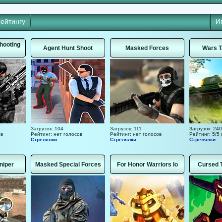
рейтингу
И
Shooting
Agent Hunt Shoot
Masked Forces
Wars T
Загрузок: 104
Загрузок: 111
Загрузок: 240
ов
Рейтинг: нет голосов
Рейтинг: нет голосов
Рейтинг: 5/5 
Стрелялки
Стрелялки
Стрелялки
niper
Masked Special Forces
For Honor Warriors Io
Cursed T