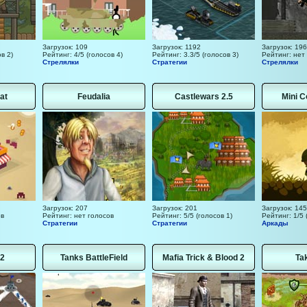
Загрузок: 109
Загрузок: 1192
Загрузок: 196
в 2)
Рейтинг: 4/5 (голосов 4)
Рейтинг: 3.3/5 (голосов 3)
Рейтинг: нет
Стрелялки
Стратегии
Стрелялки
at
Feudalia
Castlewars 2.5
Mini 
Загрузок: 207
Загрузок: 201
Загрузок: 145
ов
Рейтинг: нет голосов
Рейтинг: 5/5 (голосов 1)
Рейтинг: 1/5 
Стратегии
Стратегии
Аркады
2
Tanks BattleField
Mafia Trick & Blood 2
Ta