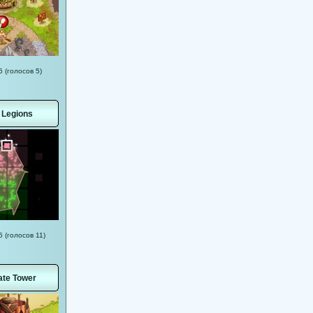
5 (голосов 5)
l Legions
5 (голосов 11)
ate Tower