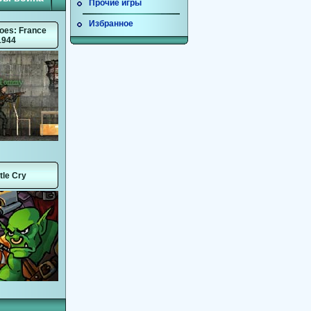
Прочие игры
Избранное
oes: France
1944
tle Cry