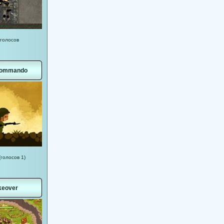
 голосов
Commando
(голосов 1)
keover