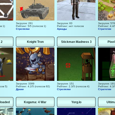
Загрузок: 261
Загрузок: 83
Загрузок: 576
в 1)
Рейтинг: 5/5 (голосов 1)
Рейтинг: нет голосов
Рейтинг: 4.4/
Стрелялки
Аркады
Стратегии
 2
Knight Tron
Stickman Madness 3
Pixe
Загрузок: 3389
Загрузок: 151
Загрузок: 191
сов 5)
Рейтинг: 4.2/5 (голосов 92)
Рейтинг: 2.3/5 (голосов 4)
Рейтинг: 4.3/
Драки
Стрелялки
Стратегии
loaded
Kogama: 4 War
Yorg.Io
Ultim