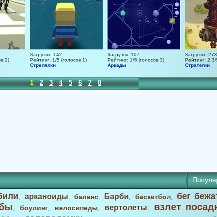
Загрузок: 142
Загрузок: 107
Загрузок: 273
в 2)
Рейтинг: 1/5 (голосов 1)
Рейтинг: 1/5 (голосов 3)
Рейтинг: 2.3/
Стрелялки
Аркады
Стратегии
1
2
3
4
5
6
7
8
Популя
били
бег бежа
арканоиды
Барби
баланс
баскетбол
,
,
,
,
,
бы
взлет посад
вертолеты
боулинг
велосипеды
,
,
,
,