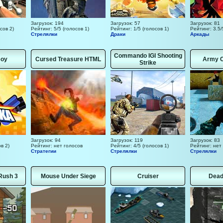
Загрузок: 194
Загрузок: 57
Загрузок: 81
сов 2)
Рейтинг: 5/5 (голосов 1)
Рейтинг: 1/5 (голосов 1)
Рейтинг: 3.5/
Стрелялки
Драки
Аркады
Commando IGI Shooting
Boy
Cursed Treasure HTML
Army 
Strike
Загрузок: 94
Загрузок: 119
Загрузок: 83
в 2)
Рейтинг: нет голосов
Рейтинг: 4/5 (голосов 1)
Рейтинг: нет
Стратегии
Стрелялки
Стрелялки
 Rush 3
Mouse Under Siege
Cruiser
Dead