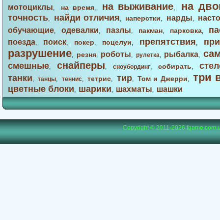
на дво
на выживание
мотоциклы
на время
,
,
,
точность
найди отличия
нарды
наст
наперстки
,
,
,
,
па
обучающие
одевалки
пазлы
пакман
парковка
,
,
,
,
,
препятствия
при
поезда
поиск
покер
поцелуи
,
,
,
,
,
разрушение
са
роботы
рыбалка
резня
,
,
,
рулетка
,
,
снайперы
смешные
стел
собирать
,
,
сноубординг
,
,
три 
танки
тир
тетрис
Том и Джерри
,
танцы
,
теннис
,
,
,
,
цветные блоки
шарики
шахматы
шашки
,
,
,
Copyright © 2011-2026
fgame.com.