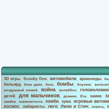
автомобили
3D игры
Scooby Doo
арканоиды
ба
,
,
,
,
бомбы
бильярд
блек джек
бокс
боулинг
велоси
,
,
,
,
,
война
головоломки
воздушный хоккей
волейбол
,
,
,
для мальчиков
з
детей
замки
домино
Ети
,
,
,
,
,
зомби
игровые автом
зума
змейка
знаменитости
,
,
,
,
космос
лего
Лило и Стич
лабиринты
ловить
,
,
,
,
,