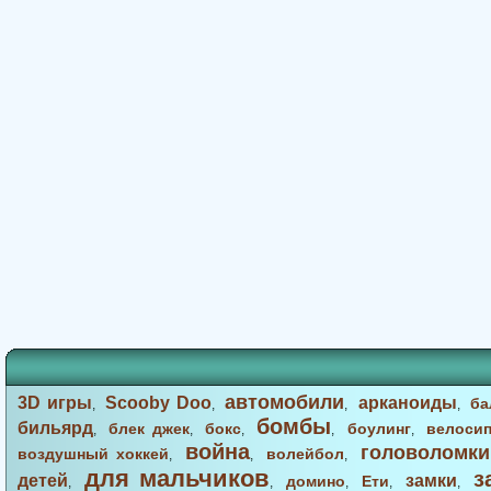
автомобили
3D игры
Scooby Doo
арканоиды
ба
,
,
,
,
бомбы
бильярд
блек джек
бокс
боулинг
велоси
,
,
,
,
,
война
головоломки
воздушный хоккей
волейбол
,
,
,
для мальчиков
з
детей
замки
домино
Ети
,
,
,
,
,