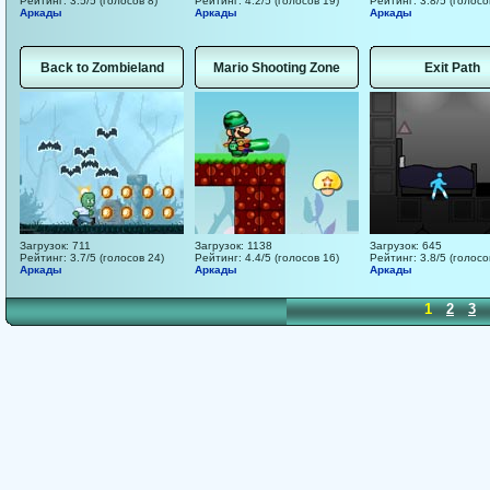
Рейтинг: 3.5/5 (голосов 8)
Рейтинг: 4.2/5 (голосов 19)
Рейтинг: 3.8/5 (голосо
Аркады
Аркады
Аркады
Back to Zombieland
Mario Shooting Zone
Exit Path
Загрузок: 711
Загрузок: 1138
Загрузок: 645
Рейтинг: 3.7/5 (голосов 24)
Рейтинг: 4.4/5 (голосов 16)
Рейтинг: 3.8/5 (голосо
Аркады
Аркады
Аркады
1
2
3