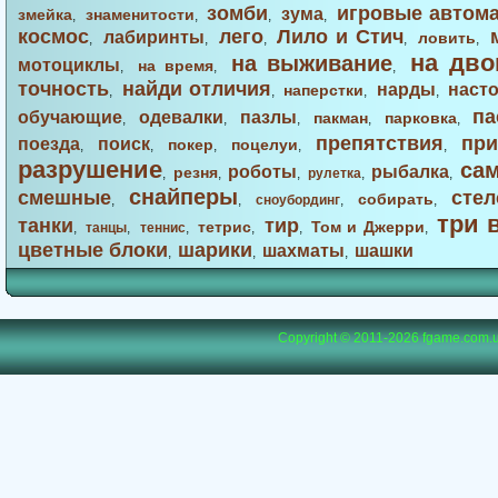
зомби
игровые автом
зума
змейка
знаменитости
,
,
,
,
космос
лего
Лило и Стич
лабиринты
ловить
,
,
,
,
,
на дво
на выживание
мотоциклы
на время
,
,
,
точность
найди отличия
нарды
наст
наперстки
,
,
,
,
па
обучающие
одевалки
пазлы
пакман
парковка
,
,
,
,
,
препятствия
при
поезда
поиск
покер
поцелуи
,
,
,
,
,
разрушение
са
роботы
рыбалка
резня
,
,
,
рулетка
,
,
снайперы
смешные
стел
собирать
,
,
сноубординг
,
,
три 
танки
тир
тетрис
Том и Джерри
,
танцы
,
теннис
,
,
,
,
цветные блоки
шарики
шахматы
шашки
,
,
,
Copyright © 2011-2026
fgame.com.