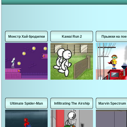
Монстр Хай бродилки
Kawai Run 2
Прыжки на пое
Ultimate Spider-Man
Infiltrating The Airship
Marvin Spectrum 