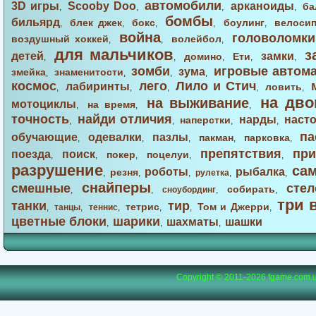
автомобили
3D игры
Scooby Doo
арканоиды
ба
,
,
,
,
бомбы
бильярд
блек джек
бокс
боулинг
велоси
,
,
,
,
,
война
головоломки
воздушный хоккей
волейбол
,
,
,
для мальчиков
з
детей
замки
домино
Ети
,
,
,
,
,
зомби
игровые автом
зума
змейка
знаменитости
,
,
,
,
космос
лего
Лило и Стич
лабиринты
ловить
,
,
,
,
,
на дво
на выживание
мотоциклы
на время
,
,
,
точность
найди отличия
нарды
наст
наперстки
,
,
,
,
па
обучающие
одевалки
пазлы
пакман
парковка
,
,
,
,
,
препятствия
при
поезда
поиск
покер
поцелуи
,
,
,
,
,
разрушение
са
роботы
рыбалка
резня
,
,
,
рулетка
,
,
снайперы
смешные
стел
собирать
,
,
сноубординг
,
,
три 
танки
тир
тетрис
Том и Джерри
,
танцы
,
теннис
,
,
,
,
цветные блоки
шарики
шахматы
шашки
,
,
,
Copyright © 2011-2026
fgame.com.