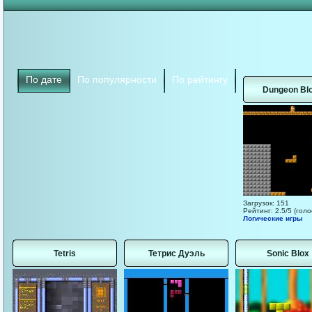
По дате
По популярности
По рейтингу
Dungeon Bl
Загрузок: 151
Рейтинг: 2.5/5 (голо
Логические игры
Tetris
Тетрис Дуэль
Sonic Blox