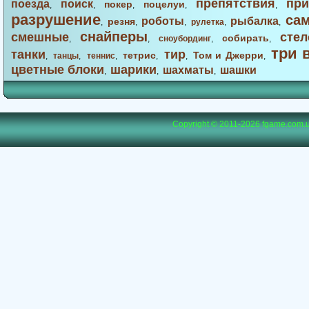
препятствия
при
поезда
поиск
покер
поцелуи
,
,
,
,
,
разрушение
са
роботы
рыбалка
резня
,
,
,
рулетка
,
,
снайперы
смешные
стел
собирать
,
,
сноубординг
,
,
три 
танки
тир
тетрис
Том и Джерри
,
танцы
,
теннис
,
,
,
,
цветные блоки
шарики
шахматы
шашки
,
,
,
Copyright © 2011-2026
fgame.com.