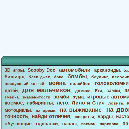
автомобили
3D игры
Scooby Doo
арканоиды
ба
,
,
,
,
бомбы
бильярд
блек джек
бокс
боулинг
велоси
,
,
,
,
,
война
головоломки
воздушный хоккей
волейбол
,
,
,
для мальчиков
з
детей
замки
домино
Ети
,
,
,
,
,
зомби
игровые автом
зума
змейка
знаменитости
,
,
,
,
космос
лего
Лило и Стич
лабиринты
ловить
,
,
,
,
,
на дво
на выживание
мотоциклы
на время
,
,
,
точность
найди отличия
нарды
наст
наперстки
,
,
,
,
па
обучающие
одевалки
пазлы
пакман
парковка
,
,
,
,
,