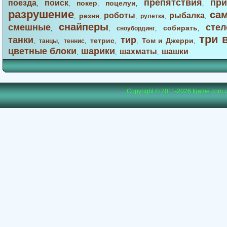
препятствия
при
поезда
поиск
покер
поцелуи
,
,
,
,
,
разрушение
са
роботы
рыбалка
резня
,
,
,
рулетка
,
,
снайперы
смешные
стел
собирать
,
,
сноубординг
,
,
три 
танки
тир
тетрис
Том и Джерри
,
танцы
,
теннис
,
,
,
,
цветные блоки
шарики
шахматы
шашки
,
,
,
Copyright © 2011-2026
fgame.com.