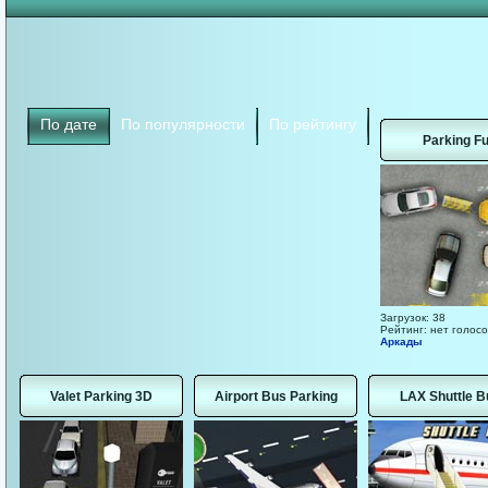
По дате
По популярности
По рейтингу
Parking F
Загрузок: 38
Рейтинг: нет голосо
Аркады
Valet Parking 3D
Airport Bus Parking
LAX Shuttle B