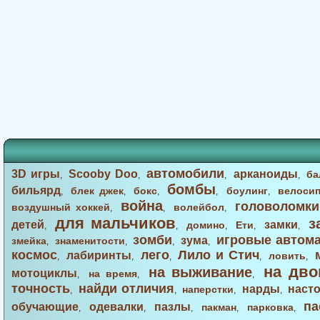
автомобили
3D игры
Scooby Doo
арканоиды
ба
,
,
,
,
бомбы
бильярд
блек джек
бокс
боулинг
велоси
,
,
,
,
,
война
головоломки
воздушный хоккей
волейбол
,
,
,
для мальчиков
з
детей
замки
домино
Ети
,
,
,
,
,
зомби
игровые автом
зума
змейка
знаменитости
,
,
,
,
космос
лего
Лило и Стич
лабиринты
ловить
,
,
,
,
,
на дво
на выживание
мотоциклы
на время
,
,
,
точность
найди отличия
нарды
наст
наперстки
,
,
,
,
па
обучающие
одевалки
пазлы
пакман
парковка
,
,
,
,
,