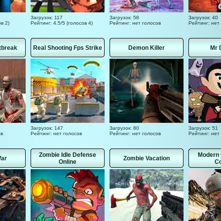
Загрузок: 117
Загрузок: 58
Загрузок: 40
в 2)
Рейтинг: 4.5/5 (голосов 4)
Рейтинг: нет голосов
Рейтинг: нет
tbreak
Real Shooting Fps Strike
Demon Killer
Mr 
Загрузок: 147
Загрузок: 80
Загрузок: 51
ов
Рейтинг: нет голосов
Рейтинг: нет голосов
Рейтинг: нет
Zombie Idle Defense
Modern
War
Zombie Vacation
Online
C