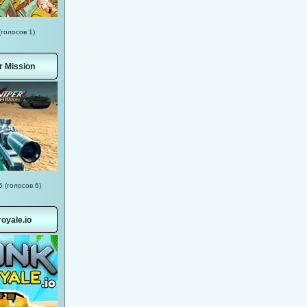
(голосов 1)
r Mission
5 (голосов 6)
royale.io