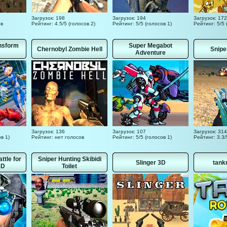
Загрузок: 198
Загрузок: 194
Загрузок: 172
ов
Рейтинг: 4.5/5 (голосов 2)
Рейтинг: 5/5 (голосов 1)
Рейтинг: 5/5 
nsform
Super Megabot
Chernobyl Zombie Hell
Snipe
Adventure
Загрузок: 136
Загрузок: 107
Загрузок: 314
в 1)
Рейтинг: нет голосов
Рейтинг: 5/5 (голосов 1)
Рейтинг: 3.3/
tle for
Sniper Hunting Skibidi
Slinger 3D
tank
3D
Toilet