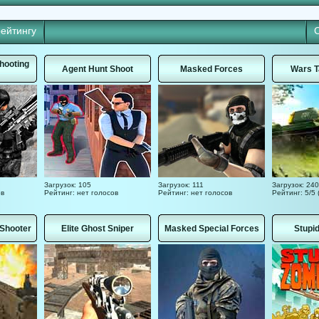
рейтингу
Shooting
Agent Hunt Shoot
Masked Forces
Wars T
Загрузок: 105
Загрузок: 111
Загрузок: 240
ов
Рейтинг: нет голосов
Рейтинг: нет голосов
Рейтинг: 5/5 
 Shooter
Elite Ghost Sniper
Masked Special Forces
Stupi