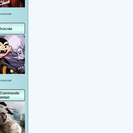
 голосов
Dracula
 голосов
 Commando
ombat