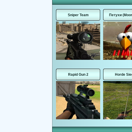
Sniper Team
Петухи (Moor
Rapid Gun 2
Horde Sie