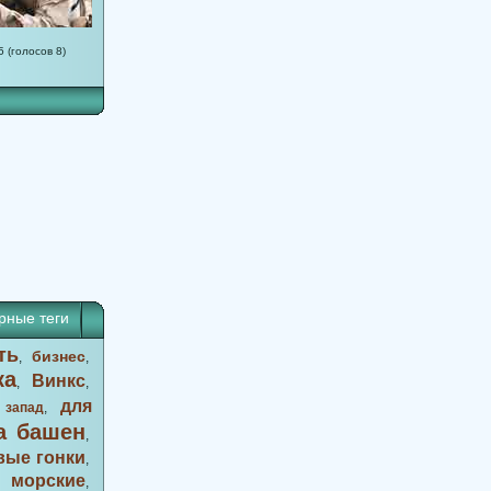
5 (голосов 8)
рные теги
ть
бизнес
,
,
ка
Винкс
,
,
для
 запад
,
а башен
,
вые гонки
,
морские
,
,