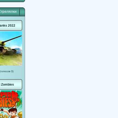
Стрелялки
anks 2022
(голосов 3)
d Zombies