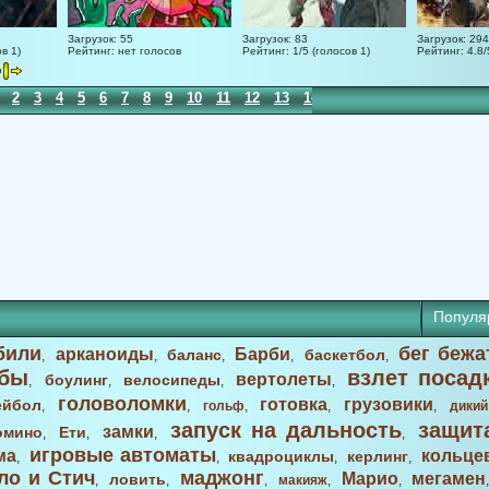
Загрузок: 55
Загрузок: 83
Загрузок: 294
в 1)
Рейтинг: нет голосов
Рейтинг: 1/5 (голосов 1)
Рейтинг: 4.8/
2
3
4
5
6
7
8
9
10
11
12
13
14
15
Популя
били
бег бежа
арканоиды
Барби
баланс
баскетбол
,
,
,
,
,
бы
взлет посад
вертолеты
боулинг
велосипеды
,
,
,
,
головоломки
готовка
грузовики
ейбол
,
,
гольф
,
,
,
дикий
запуск на дальность
защит
замки
омино
Ети
,
,
,
,
игровые автоматы
ма
кольце
квадроциклы
керлинг
,
,
,
,
ло и Стич
маджонг
Марио
мегамен
ловить
,
,
,
макияж
,
,