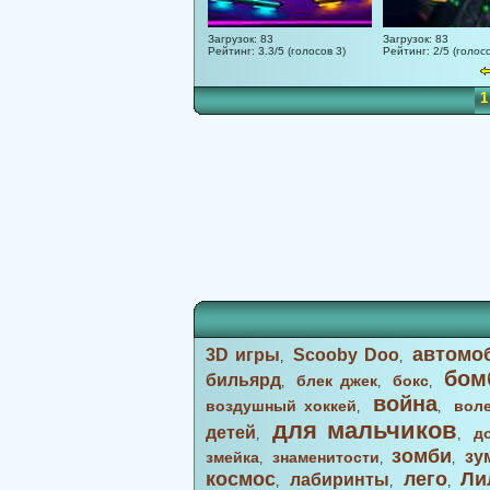
Загрузок: 83
Загрузок: 83
Рейтинг: 3.3/5 (голосов 3)
Рейтинг: 2/5 (голосо
1
автомо
3D игры
Scooby Doo
,
,
бом
бильярд
блек джек
бокс
,
,
,
война
воздушный хоккей
вол
,
,
для мальчиков
детей
д
,
,
зомби
зу
змейка
знаменитости
,
,
,
космос
лего
Ли
лабиринты
,
,
,