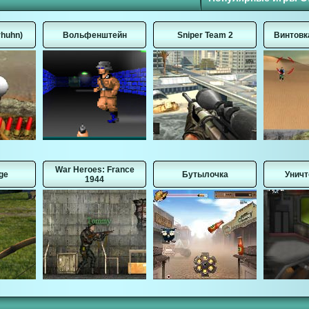
huhn)
Вольфенштейн
Sniper Team 2
Винтовк
War Heroes: France
ge
Бутылочка
Уничт
1944