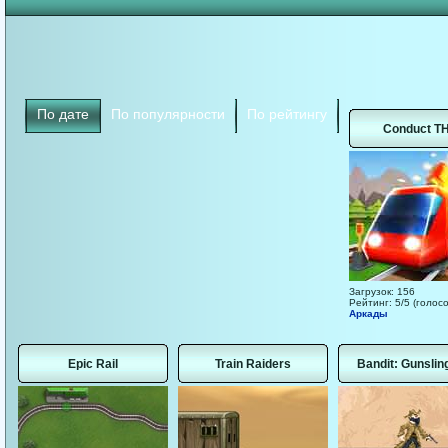
По дате
По популярности
По рейтингу
Conduct TH
Загрузок: 156
Рейтинг: 5/5 (голосо
Аркады
Epic Rail
Train Raiders
Bandit: Gunslin