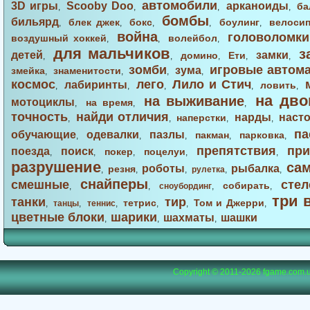
автомобили
3D игры
Scooby Doo
арканоиды
ба
,
,
,
,
бомбы
бильярд
блек джек
бокс
боулинг
велоси
,
,
,
,
,
война
головоломки
воздушный хоккей
волейбол
,
,
,
для мальчиков
з
детей
замки
домино
Ети
,
,
,
,
,
зомби
игровые автом
зума
змейка
знаменитости
,
,
,
,
космос
лего
Лило и Стич
лабиринты
ловить
,
,
,
,
,
на дво
на выживание
мотоциклы
на время
,
,
,
точность
найди отличия
нарды
наст
наперстки
,
,
,
,
па
обучающие
одевалки
пазлы
пакман
парковка
,
,
,
,
,
препятствия
при
поезда
поиск
покер
поцелуи
,
,
,
,
,
разрушение
са
роботы
рыбалка
резня
,
,
,
рулетка
,
,
снайперы
смешные
стел
собирать
,
,
сноубординг
,
,
три 
танки
тир
тетрис
Том и Джерри
,
танцы
,
теннис
,
,
,
,
цветные блоки
шарики
шахматы
шашки
,
,
,
Copyright © 2011-2026
fgame.com.