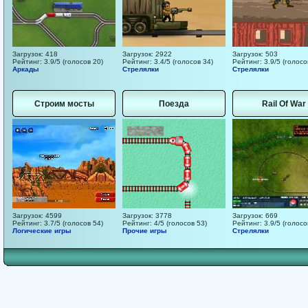
Загрузок: 418
Загрузок: 2922
Загрузок: 503
Рейтинг: 3.9/5 (голосов 20)
Рейтинг: 3.4/5 (голосов 34)
Рейтинг: 3.9/5 (голосо
Аркады
Стрелялки
Стрелялки
Строим мосты
Поезда
Rail Of War
Загрузок: 4599
Загрузок: 3778
Загрузок: 669
Рейтинг: 3.7/5 (голосов 54)
Рейтинг: 4/5 (голосов 53)
Рейтинг: 3.9/5 (голосо
Логические игры
Прочие игры
Стрелялки