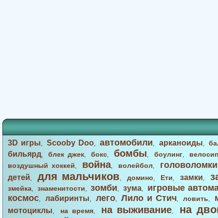
автомобили
3D игры
Scooby Doo
арканоиды
ба
,
,
,
,
бомбы
бильярд
блек джек
бокс
боулинг
велоси
,
,
,
,
,
война
головоломки
воздушный хоккей
волейбол
,
,
,
для мальчиков
з
детей
замки
домино
Ети
,
,
,
,
,
зомби
игровые автом
зума
змейка
знаменитости
,
,
,
,
космос
лего
Лило и Стич
лабиринты
ловить
,
,
,
,
,
на дво
на выживание
мотоциклы
на время
,
,
,