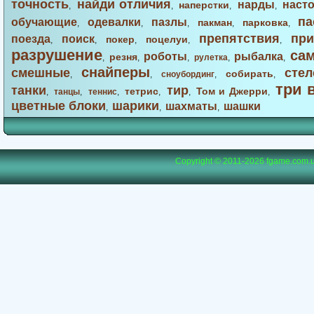
точность
найди отличия
нарды
наст
наперстки
,
,
,
,
па
обучающие
одевалки
пазлы
пакман
парковка
,
,
,
,
,
препятствия
при
поезда
поиск
покер
поцелуи
,
,
,
,
,
разрушение
са
роботы
рыбалка
резня
,
,
,
рулетка
,
,
снайперы
смешные
стел
собирать
,
,
сноубординг
,
,
три 
танки
тир
тетрис
Том и Джерри
,
танцы
,
теннис
,
,
,
,
цветные блоки
шарики
шахматы
шашки
,
,
,
Copyright © 2011-2026
fgame.com.