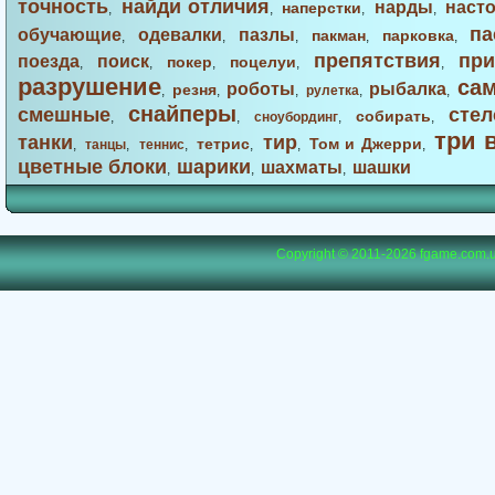
точность
найди отличия
нарды
наст
наперстки
,
,
,
,
па
обучающие
одевалки
пазлы
пакман
парковка
,
,
,
,
,
препятствия
при
поезда
поиск
покер
поцелуи
,
,
,
,
,
разрушение
са
роботы
рыбалка
резня
,
,
,
рулетка
,
,
снайперы
смешные
стел
собирать
,
,
сноубординг
,
,
три 
танки
тир
тетрис
Том и Джерри
,
танцы
,
теннис
,
,
,
,
цветные блоки
шарики
шахматы
шашки
,
,
,
Copyright © 2011-2026
fgame.com.