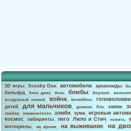
автомобили
3D игры
Scooby Doo
арканоиды
ба
,
,
,
,
бомбы
бильярд
блек джек
бокс
боулинг
велоси
,
,
,
,
,
война
головоломки
воздушный хоккей
волейбол
,
,
,
для мальчиков
з
детей
замки
домино
Ети
,
,
,
,
,
зомби
игровые автом
зума
змейка
знаменитости
,
,
,
,
космос
лего
Лило и Стич
лабиринты
ловить
,
,
,
,
,
на дво
на выживание
мотоциклы
на время
,
,
,