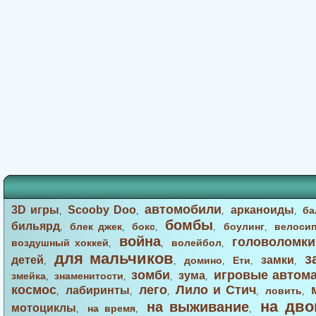
автомобили
3D игры
Scooby Doo
арканоиды
ба
,
,
,
,
бомбы
бильярд
блек джек
бокс
боулинг
велоси
,
,
,
,
,
война
головоломки
воздушный хоккей
волейбол
,
,
,
для мальчиков
з
детей
замки
домино
Ети
,
,
,
,
,
зомби
игровые автом
зума
змейка
знаменитости
,
,
,
,
космос
лего
Лило и Стич
лабиринты
ловить
,
,
,
,
,
на дво
на выживание
мотоциклы
на время
,
,
,