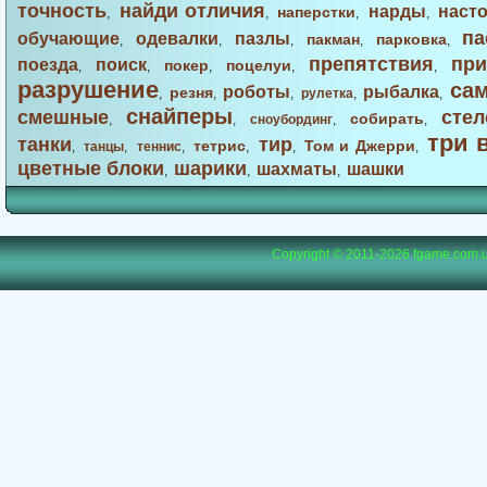
точность
найди отличия
нарды
наст
наперстки
,
,
,
,
па
обучающие
одевалки
пазлы
пакман
парковка
,
,
,
,
,
препятствия
при
поезда
поиск
покер
поцелуи
,
,
,
,
,
разрушение
са
роботы
рыбалка
резня
,
,
,
рулетка
,
,
снайперы
смешные
стел
собирать
,
,
сноубординг
,
,
три 
танки
тир
тетрис
Том и Джерри
,
танцы
,
теннис
,
,
,
,
цветные блоки
шарики
шахматы
шашки
,
,
,
Copyright © 2011-2026
fgame.com.