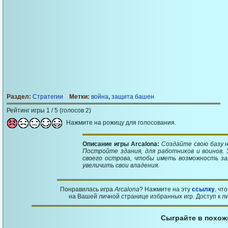
Раздел:
Стратегии
Метки:
война
,
защита башен
Рейтинг игры 1 / 5 (голосов 2)
Нажмите на рожицу для голосования.
Описание игры Arcalona:
Создайте свою базу 
Постройте здания, для работников и воинов.
своего острова, чтобы иметь возможность за
увеличить свои владения.
Понравилась игра
Arcalona
? Нажмите на эту
ссылку
, чт
на Вашей личной странице избранных игр. Доступ к л
Сыграйте в похож