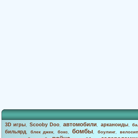
автомобили
3D игры
Scooby Doo
арканоиды
ба
,
,
,
,
бомбы
бильярд
блек джек
бокс
боулинг
велоси
,
,
,
,
,