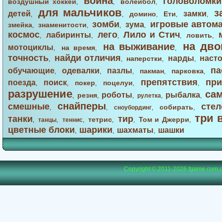
война
головоломки
воздушный хоккей
волейбол
,
,
,
для мальчиков
з
детей
замки
домино
Ети
,
,
,
,
,
зомби
игровые автом
зума
змейка
знаменитости
,
,
,
,
космос
лего
Лило и Стич
лабиринты
ловить
,
,
,
,
,
на дво
на выживание
мотоциклы
на время
,
,
,
точность
найди отличия
нарды
наст
наперстки
,
,
,
,
па
обучающие
одевалки
пазлы
пакман
парковка
,
,
,
,
,
препятствия
при
поезда
поиск
покер
поцелуи
,
,
,
,
,
разрушение
са
роботы
рыбалка
резня
,
,
,
рулетка
,
,
снайперы
смешные
стел
собирать
,
,
сноубординг
,
,
три 
танки
тир
тетрис
Том и Джерри
,
танцы
,
теннис
,
,
,
,
цветные блоки
шарики
шахматы
шашки
,
,
,
Copyright © 2011-2026
fgame.com.