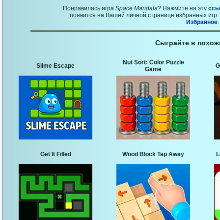
Понравилась игра
Space Mandala
? Нажмите на эту
ссы
появится на Вашей личной странице избранных игр. 
Избранное
.
Сыграйте в похож
Nut Sort: Color Puzzle
Slime Escape
G
Game
Get It Filled
Wood Block Tap Away
L