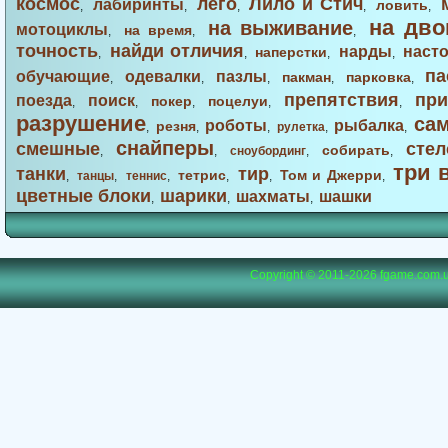
космос
лего
Лило и Стич
лабиринты
ловить
,
,
,
,
,
на дво
на выживание
мотоциклы
на время
,
,
,
точность
найди отличия
нарды
наст
наперстки
,
,
,
,
па
обучающие
одевалки
пазлы
пакман
парковка
,
,
,
,
,
препятствия
при
поезда
поиск
покер
поцелуи
,
,
,
,
,
разрушение
са
роботы
рыбалка
резня
,
,
,
рулетка
,
,
снайперы
смешные
стел
собирать
,
,
сноубординг
,
,
три 
танки
тир
тетрис
Том и Джерри
,
танцы
,
теннис
,
,
,
,
цветные блоки
шарики
шахматы
шашки
,
,
,
Copyright © 2011-2026
fgame.com.