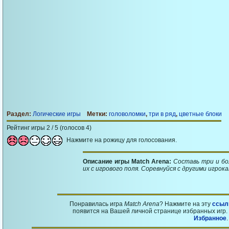
Раздел:
Логические игры
Метки:
головоломки
,
три в ряд
,
цветные блоки
Рейтинг игры 2 / 5 (голосов 4)
Нажмите на рожицу для голосования.
Описание игры Match Arena:
Составь три и бо
их с игрового поля. Соревнуйся с другими игро
Понравилась игра
Match Arena
? Нажмите на эту
ссыл
появится на Вашей личной странице избранных игр. 
Избранное
.