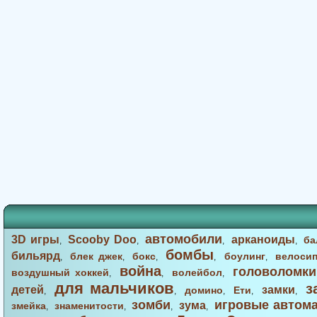
автомобили
3D игры
Scooby Doo
арканоиды
ба
,
,
,
,
бомбы
бильярд
блек джек
бокс
боулинг
велоси
,
,
,
,
,
война
головоломки
воздушный хоккей
волейбол
,
,
,
для мальчиков
з
детей
замки
домино
Ети
,
,
,
,
,
зомби
игровые автом
зума
змейка
знаменитости
,
,
,
,