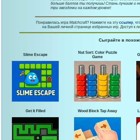
больше баллов ты получишь! Стань лучшим и не
три звездочки на каждом уровне!
Понравилась игра
Matchcraft
? Нажмите на эту
ссылку
, ч
на Вашей личной странице избранных игр. Доступ к л
Сыграйте в похож
Nut Sort: Color Puzzle
Slime Escape
G
Game
Get It Filled
Wood Block Tap Away
L