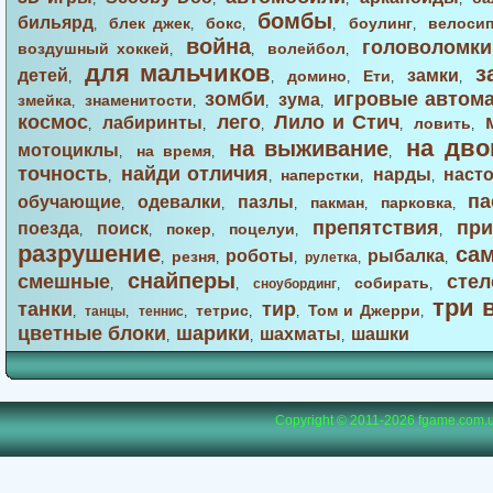
бомбы
бильярд
блек джек
бокс
боулинг
велоси
,
,
,
,
,
война
головоломки
воздушный хоккей
волейбол
,
,
,
для мальчиков
з
детей
замки
домино
Ети
,
,
,
,
,
зомби
игровые автом
зума
змейка
знаменитости
,
,
,
,
космос
лего
Лило и Стич
лабиринты
ловить
,
,
,
,
,
на дво
на выживание
мотоциклы
на время
,
,
,
точность
найди отличия
нарды
наст
наперстки
,
,
,
,
па
обучающие
одевалки
пазлы
пакман
парковка
,
,
,
,
,
препятствия
при
поезда
поиск
покер
поцелуи
,
,
,
,
,
разрушение
са
роботы
рыбалка
резня
,
,
,
рулетка
,
,
снайперы
смешные
стел
собирать
,
,
сноубординг
,
,
три 
танки
тир
тетрис
Том и Джерри
,
танцы
,
теннис
,
,
,
,
цветные блоки
шарики
шахматы
шашки
,
,
,
Copyright © 2011-2026
fgame.com.