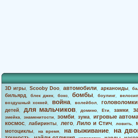
автомобили
3D игры
Scooby Doo
арканоиды
ба
,
,
,
,
бомбы
бильярд
блек джек
бокс
боулинг
велоси
,
,
,
,
,
война
головоломки
воздушный хоккей
волейбол
,
,
,
для мальчиков
з
детей
замки
домино
Ети
,
,
,
,
,
зомби
игровые автом
зума
змейка
знаменитости
,
,
,
,
космос
лего
Лило и Стич
лабиринты
ловить
,
,
,
,
,
на дво
на выживание
мотоциклы
на время
,
,
,
точность
найди отличия
нарды
наст