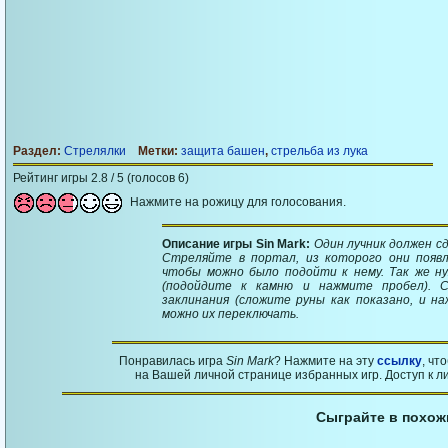
Раздел:
Стрелялки
Метки:
защита башен
,
стрельба из лука
Рейтинг игры 2.8 / 5 (голосов 6)
Нажмите на рожицу для голосования.
Описание игры Sin Mark:
Один лучник должен с
Стреляйте в портал, из которого они появл
чтобы можно было подойти к нему. Так же н
(подойдите к камню и нажмите пробел). 
заклинания (сложите руны как показано, и н
можно их переключать.
Понравилась игра
Sin Mark
? Нажмите на эту
ссылку
, чт
на Вашей личной странице избранных игр. Доступ к л
Сыграйте в похож