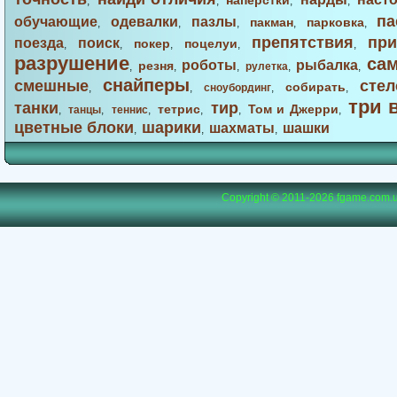
наперстки
,
,
,
,
па
обучающие
одевалки
пазлы
пакман
парковка
,
,
,
,
,
препятствия
при
поезда
поиск
покер
поцелуи
,
,
,
,
,
разрушение
са
роботы
рыбалка
резня
,
,
,
рулетка
,
,
снайперы
смешные
стел
собирать
,
,
сноубординг
,
,
три 
танки
тир
тетрис
Том и Джерри
,
танцы
,
теннис
,
,
,
,
цветные блоки
шарики
шахматы
шашки
,
,
,
Copyright © 2011-2026
fgame.com.