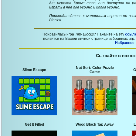
для игроков. Кроме того, она доступна на р
играть в нее где угодно и когда угодно.
Присоединяйтесь к миллионам игроков по всем
Blocks!
Понравилась игра
Tiny Blocks
? Нажмите на эту
ссыл
появится на Вашей личной странице избранных игр. 
Избранное
.
Сыграйте в похож
Nut Sort: Color Puzzle
Slime Escape
G
Game
Get It Filled
Wood Block Tap Away
L