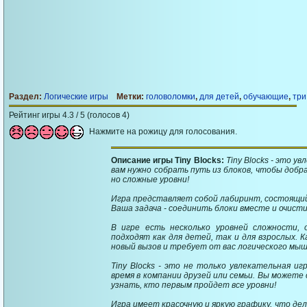
Раздел:
Логические игры
Метки:
головоломки
,
для детей
,
обучающие
,
три
Рейтинг игры 4.3 / 5 (голосов 4)
Нажмите на рожицу для голосования.
Описание игры Tiny Blocks:
Tiny Blocks - это у
вам нужно собрать путь из блоков, чтобы добр
но сложные уровни!
Игра представляет собой лабиринт, состоящий 
Ваша задача - соединить блоки вместе и очисти
В игре есть несколько уровней сложности, 
подходят как для детей, так и для взрослых. 
новый вызов и требует от вас логического мыш
Tiny Blocks - это не только увлекательная иг
время в компании друзей или семьи. Вы можете 
узнать, кто первым пройдет все уровни!
Игра имеет красочную и яркую графику, что де