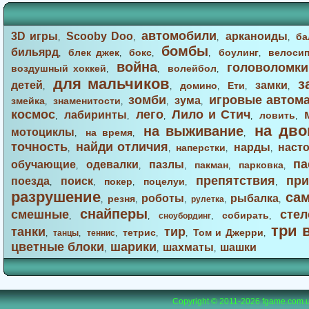
автомобили
3D игры
Scooby Doo
арканоиды
ба
,
,
,
,
бомбы
бильярд
блек джек
бокс
боулинг
велоси
,
,
,
,
,
война
головоломки
воздушный хоккей
волейбол
,
,
,
для мальчиков
з
детей
замки
домино
Ети
,
,
,
,
,
зомби
игровые автом
зума
змейка
знаменитости
,
,
,
,
космос
лего
Лило и Стич
лабиринты
ловить
,
,
,
,
,
на дво
на выживание
мотоциклы
на время
,
,
,
точность
найди отличия
нарды
наст
наперстки
,
,
,
,
па
обучающие
одевалки
пазлы
пакман
парковка
,
,
,
,
,
препятствия
при
поезда
поиск
покер
поцелуи
,
,
,
,
,
разрушение
са
роботы
рыбалка
резня
,
,
,
рулетка
,
,
снайперы
смешные
стел
собирать
,
,
сноубординг
,
,
три 
танки
тир
тетрис
Том и Джерри
,
танцы
,
теннис
,
,
,
,
цветные блоки
шарики
шахматы
шашки
,
,
,
Copyright © 2011-2026
fgame.com.