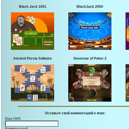
Black Jack 1001
BlackJack 2000
Ancient Persia Solitaire
Governor of Poker 2
Оставьте свой комментарий к игре:
Ваш НИК:
Комментарий: