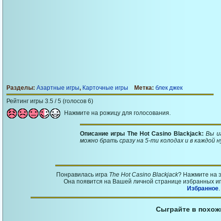
Разделы:
Азартные игры
,
Карточные игры
Метка:
блек джек
Рейтинг игры 3.5 / 5 (голосов 6)
Нажмите на рожицу для голосования.
Описание игры The Hot Casino Blackjack:
Вы и
можно брать сразу на 5-ти колодах и в каждой н
Понравилась игра
The Hot Casino Blackjack
? Нажмите на 
Она появится на Вашей личной странице избранных игр
Избранное
.
Сыграйте в похож