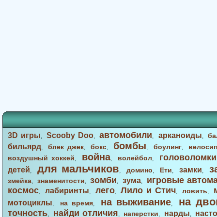
автомобили
3D игры
Scooby Doo
арканоиды
ба
,
,
,
,
бомбы
бильярд
блек джек
бокс
боулинг
велоси
,
,
,
,
,
война
головоломки
воздушный хоккей
волейбол
,
,
,
для мальчиков
з
детей
замки
домино
Ети
,
,
,
,
,
зомби
игровые автом
зума
змейка
знаменитости
,
,
,
,
космос
лего
Лило и Стич
лабиринты
ловить
,
,
,
,
,
на дво
на выживание
мотоциклы
на время
,
,
,
точность
найди отличия
нарды
наст
наперстки
,
,
,
,