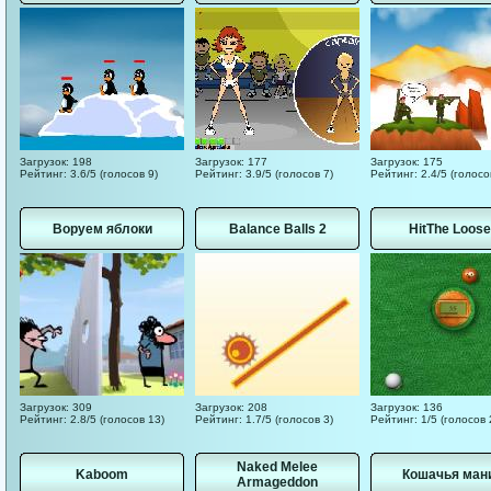
Загрузок: 198
Загрузок: 177
Загрузок: 175
Рейтинг: 3.6/5 (голосов 9)
Рейтинг: 3.9/5 (голосов 7)
Рейтинг: 2.4/5 (голосо
Воруем яблоки
Balance Balls 2
HitThe Loose
Загрузок: 309
Загрузок: 208
Загрузок: 136
Рейтинг: 2.8/5 (голосов 13)
Рейтинг: 1.7/5 (голосов 3)
Рейтинг: 1/5 (голосов 
Naked Melee
Kaboom
Кошачья ман
Armageddon