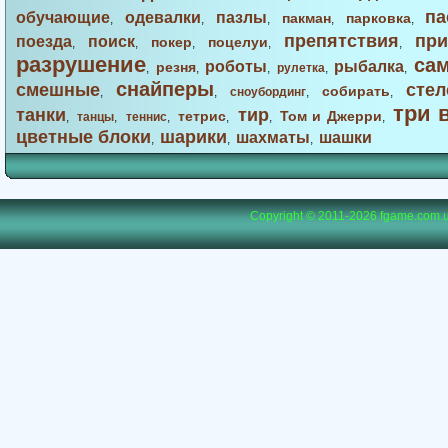
па
обучающие
одевалки
пазлы
пакман
парковка
,
,
,
,
,
препятствия
при
поезда
поиск
покер
поцелуи
,
,
,
,
,
разрушение
са
роботы
рыбалка
резня
,
,
,
рулетка
,
,
снайперы
смешные
стел
собирать
,
,
сноубординг
,
,
три 
танки
тир
тетрис
Том и Джерри
,
танцы
,
теннис
,
,
,
,
цветные блоки
шарики
шахматы
шашки
,
,
,
Copyright © 2011-2026
fgame.com.