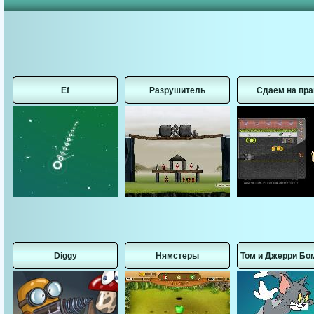
Ef
Разрушитель
Сдаем на пра
Diggy
Нямстеры
Том и Джерри Бо