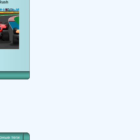
Rush
рные теги