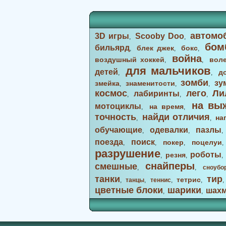
автомо
3D игры
Scooby Doo
,
,
бом
бильярд
блек джек
бокс
,
,
,
война
воздушный хоккей
вол
,
,
для мальчиков
детей
д
,
,
зомби
зу
змейка
знаменитости
,
,
,
космос
лего
Ли
лабиринты
,
,
,
на вы
мотоциклы
на время
,
,
точность
найди отличия
на
,
,
обучающие
одевалки
пазлы
,
,
поезда
поиск
покер
поцелуи
,
,
,
разрушение
роботы
резня
,
,
снайперы
смешные
,
,
сноубо
танки
тир
тетрис
,
танцы
,
теннис
,
,
цветные блоки
шарики
шах
,
,