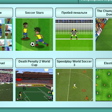
The Champ
и
Soccer Stars
Пробей пенальти
Dom
Death Penalty 2 World
Speedplay World Soccer
Duel
Elast
Cup
3