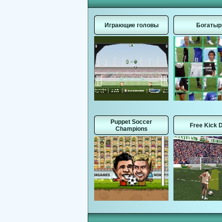
Играющие головы
Богатыр
Puppet Soccer
Free Kick 
Champions