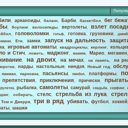
Популя
били
бег бежа
арканоиды
Барби
баланс
баскетбол
,
,
,
,
,
бы
взлет посад
вертолеты
боулинг
велосипеды
,
,
,
,
головоломки
готовка
грузовики
ейбол
,
,
гольф
,
,
,
дикий
запуск на дальность
защит
замки
омино
Ети
,
,
,
,
игровые автоматы
ма
кольце
квадроциклы
керлинг
,
,
,
,
ло и Стич
маджонг
Марио
мегамен
ловить
,
,
,
макияж
,
,
на двоих
живание
на мечах
на ре
на память
,
,
,
,
обсл
нарды
настольные
ниндзя
перстки
Новый год
,
,
,
,
,
п
пасьянсы
платформы
пакман
парковка
,
,
,
,
пинбол
,
,
прыгать
препятствия
приключения
прически
,
,
,
,
самолеты
рыбалка
самурай
,
рулетка
,
,
,
,
свадьба
,
серфинг
,
стрельба из лука
стрел
стелс
собирать
рдинг
,
,
,
,
три в ряд
убивать
футбол
хоккей
Том и Джерри
,
,
,
,
,
маты
шашки
,