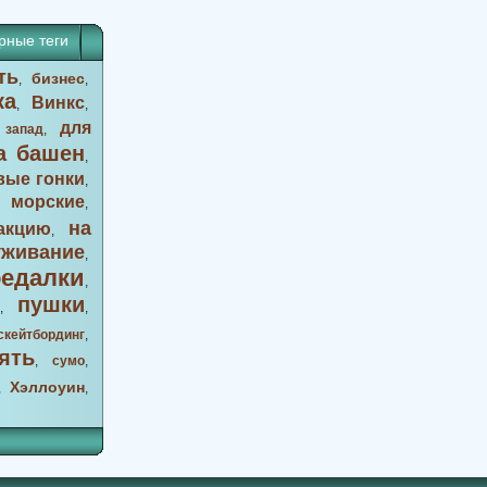
рные теги
ть
бизнес
,
,
ка
Винкс
,
,
для
 запад
,
а башен
,
вые гонки
,
морские
,
,
на
акцию
,
уживание
,
оедалки
,
пушки
,
,
скейтбординг
,
ять
,
сумо
,
Хэллоуин
,
,