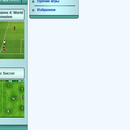
Прочие игры
Избранное
ions 4: World
ination
ic Soccer