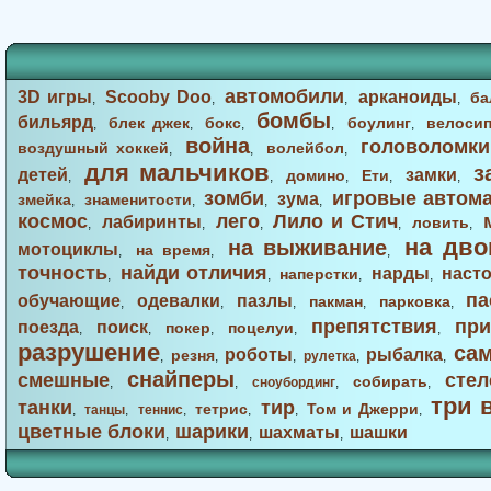
автомобили
3D игры
Scooby Doo
арканоиды
ба
,
,
,
,
бомбы
бильярд
блек джек
бокс
боулинг
велоси
,
,
,
,
,
война
головоломки
воздушный хоккей
волейбол
,
,
,
для мальчиков
з
детей
замки
домино
Ети
,
,
,
,
,
зомби
игровые автом
зума
змейка
знаменитости
,
,
,
,
космос
лего
Лило и Стич
лабиринты
ловить
,
,
,
,
,
на дво
на выживание
мотоциклы
на время
,
,
,
точность
найди отличия
нарды
наст
наперстки
,
,
,
,
па
обучающие
одевалки
пазлы
пакман
парковка
,
,
,
,
,
препятствия
при
поезда
поиск
покер
поцелуи
,
,
,
,
,
разрушение
са
роботы
рыбалка
резня
,
,
,
рулетка
,
,
снайперы
смешные
стел
собирать
,
,
сноубординг
,
,
три 
танки
тир
тетрис
Том и Джерри
,
танцы
,
теннис
,
,
,
,
цветные блоки
шарики
шахматы
шашки
,
,
,