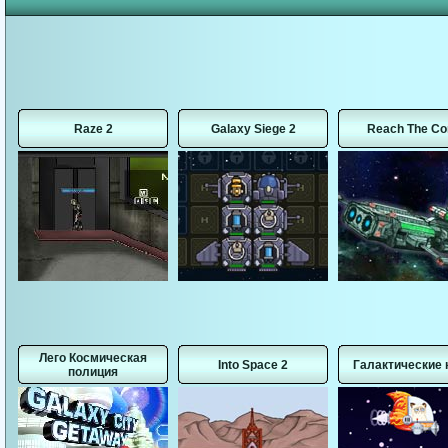
Raze 2
Galaxy Siege 2
Reach The Co
Лего Космическая
Into Space 2
Галактические 
полиция