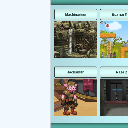
Machinarium
Братья П
Jacksmith
Raze 2