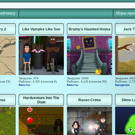
рейтингу
Игры пр
ry 2
Like Vampire Like Son
Brainy's Haunted House
Jack T
Загрузок: 379
Загрузок: 1444
Загрузок: 463
сов 15)
Рейтинг: 3.5/5 (голосов 4)
Рейтинг: 4.1/5 (голосов 30)
Рейтинг: 3.7/
Квесты
Квесты
Бродилки
Hardventure Into The
nse
Raven Crime
Slime L
Duat