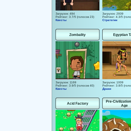
Загрузок: 494
Загрузок: 2939
Рейтинг: 3.7/5 (голосов 23)
Рейтинг: 4.3/5 (голо
Квесты
Стратегии
Zombality
Egyptian T
Загрузок: 1169
Загрузок: 1009
Рейтинг: 3.9/5 (голосов 40)
Рейтинг: 3.8/5 (голо
Квесты
Драки
Pre-Civilizatio
Acid Factory
Age