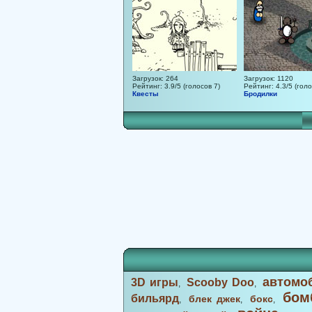
Загрузок: 264
Загрузок: 1120
Рейтинг: 3.9/5 (голосов 7)
Рейтинг: 4.3/5 (голо
Квесты
Бродилки
автомо
3D игры
Scooby Doo
,
,
бом
бильярд
блек джек
бокс
,
,
,