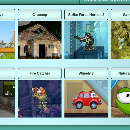
ук
Сталкер
Strike Force Heroes 3
Sam
Fire Catcher
Wheely 3
Natura