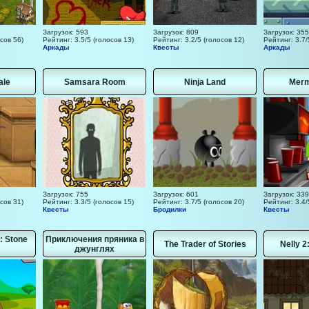
Загрузок: 593
Загрузок: 809
Загрузок: 35
сов 56)
Рейтинг: 3.5/5 (голосов 13)
Рейтинг: 3.2/5 (голосов 12)
Рейтинг: 3.7/
Аркады
Квесты
Аркады
ale
Samsara Room
Ninja Land
Merm
Загрузок: 755
Загрузок: 601
Загрузок: 339
сов 31)
Рейтинг: 3.3/5 (голосов 15)
Рейтинг: 3.7/5 (голосов 20)
Рейтинг: 3.4/
Квесты
Бродилки
Квесты
n: Stone
Приключения пряника в
The Trader of Stories
Nelly 2
джунглях