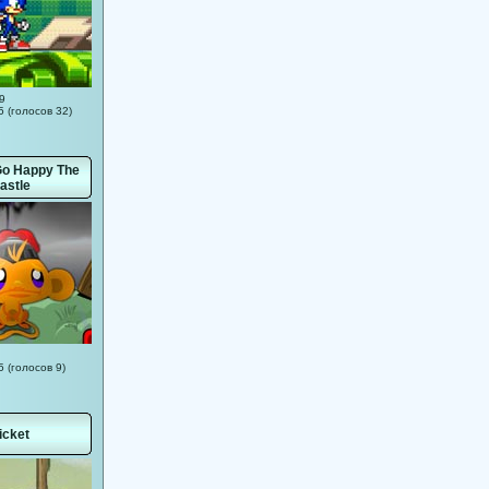
9
5 (голосов 32)
o Happy The
astle
5 (голосов 9)
icket