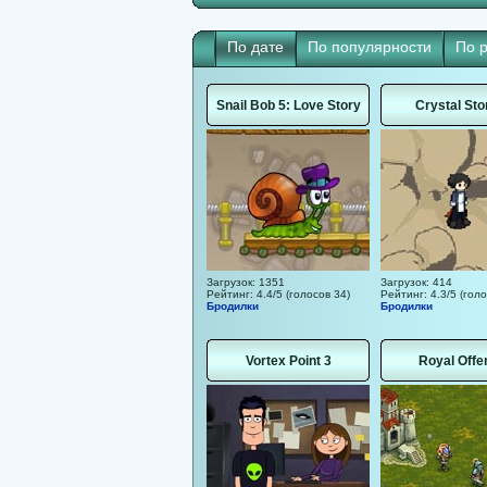
По дате
По популярности
По 
Snail Bob 5: Love Story
Crystal Sto
Загрузок: 1351
Загрузок: 414
Рейтинг: 4.4/5 (голосов 34)
Рейтинг: 4.3/5 (голо
Бродилки
Бродилки
Vortex Point 3
Royal Offe