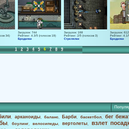
Загрузок: 744
Загрузок: 168
Загрузок: 612
сов 34)
Рейтинг: 4.3/5 (голосов 19)
Рейтинг: 2/5 (голосов 3)
Рейтинг: 4.1/
Бродилки
Стрелялки
Бродилки
1
2
3
4
5
6
7
8
9
Популя
били
бег бежа
арканоиды
Барби
баланс
баскетбол
,
,
,
,
,
бы
взлет посад
вертолеты
боулинг
велосипеды
,
,
,
,