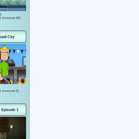
50
5 (голосов 98)
aid City
5 (голосов 5)
: Episode 1