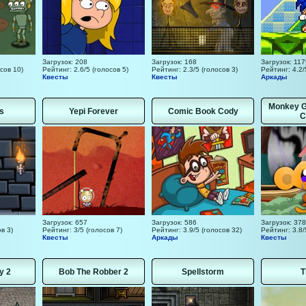
Загрузок: 208
Загрузок: 168
Загрузок: 117
сов 10)
Рейтинг: 2.6/5 (голосов 5)
Рейтинг: 2.3/5 (голосов 3)
Рейтинг: 4.2/
Квесты
Квесты
Аркады
Monkey G
s
Yepi Forever
Comic Book Cody
C
Загрузок: 657
Загрузок: 586
Загрузок: 378
в 3)
Рейтинг: 3/5 (голосов 7)
Рейтинг: 3.9/5 (голосов 32)
Рейтинг: 3.8/
Квесты
Аркады
Квесты
y 2
Bob The Robber 2
Spellstorm
T