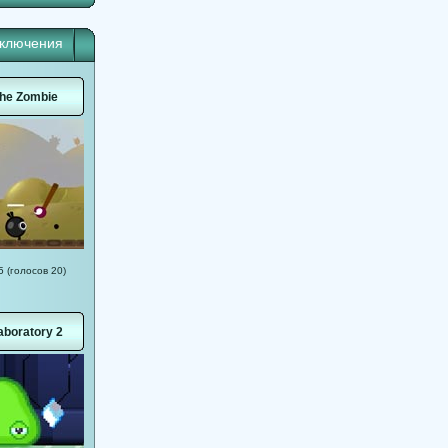
иключения
he Zombie
5 (голосов 20)
aboratory 2