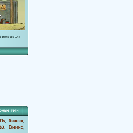
5 (голосов 14)
рные теги
ть
бизнес
,
,
ка
Винкс
,
,