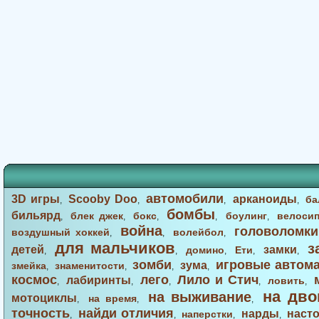
автомобили
3D игры
Scooby Doo
арканоиды
ба
,
,
,
,
бомбы
бильярд
блек джек
бокс
боулинг
велоси
,
,
,
,
,
война
головоломки
воздушный хоккей
волейбол
,
,
,
для мальчиков
з
детей
замки
домино
Ети
,
,
,
,
,
зомби
игровые автом
зума
змейка
знаменитости
,
,
,
,
космос
лего
Лило и Стич
лабиринты
ловить
,
,
,
,
,
на дво
на выживание
мотоциклы
на время
,
,
,
точность
найди отличия
нарды
наст
наперстки
,
,
,
,