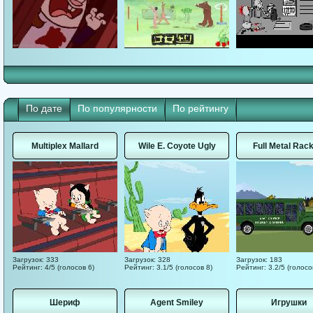
По дате
По популярности
По рейтингу
Multiplex Mallard
Wile E. Coyote Ugly
Full Metal Rack
Загрузок: 333
Загрузок: 328
Загрузок: 183
Рейтинг: 4/5 (голосов 6)
Рейтинг: 3.1/5 (голосов 8)
Рейтинг: 3.2/5 (голосо
Шериф
Agent Smiley
Игрушки