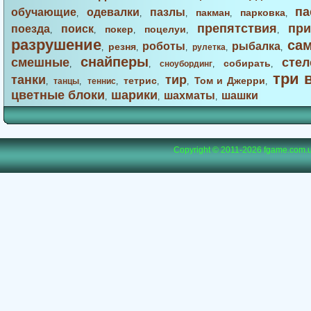
па
обучающие
одевалки
пазлы
пакман
парковка
,
,
,
,
,
препятствия
при
поезда
поиск
покер
поцелуи
,
,
,
,
,
разрушение
са
роботы
рыбалка
резня
,
,
,
рулетка
,
,
снайперы
смешные
стел
собирать
,
,
сноубординг
,
,
три 
танки
тир
тетрис
Том и Джерри
,
танцы
,
теннис
,
,
,
,
цветные блоки
шарики
шахматы
шашки
,
,
,
Copyright © 2011-2026
fgame.com.