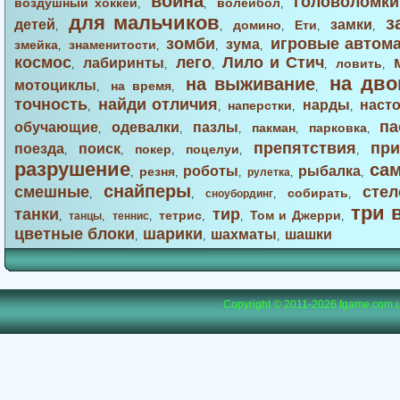
война
головоломки
воздушный хоккей
волейбол
,
,
,
для мальчиков
з
детей
замки
домино
Ети
,
,
,
,
,
зомби
игровые автом
зума
змейка
знаменитости
,
,
,
,
космос
лего
Лило и Стич
лабиринты
ловить
,
,
,
,
,
на дво
на выживание
мотоциклы
на время
,
,
,
точность
найди отличия
нарды
наст
наперстки
,
,
,
,
па
обучающие
одевалки
пазлы
пакман
парковка
,
,
,
,
,
препятствия
при
поезда
поиск
покер
поцелуи
,
,
,
,
,
разрушение
са
роботы
рыбалка
резня
,
,
,
рулетка
,
,
снайперы
смешные
стел
собирать
,
,
сноубординг
,
,
три 
танки
тир
тетрис
Том и Джерри
,
танцы
,
теннис
,
,
,
,
цветные блоки
шарики
шахматы
шашки
,
,
,
Copyright © 2011-2026
fgame.com.