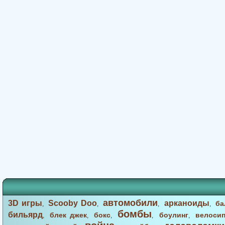
автомобили
3D игры
Scooby Doo
арканоиды
ба
,
,
,
,
бомбы
бильярд
блек джек
бокс
боулинг
велоси
,
,
,
,
,