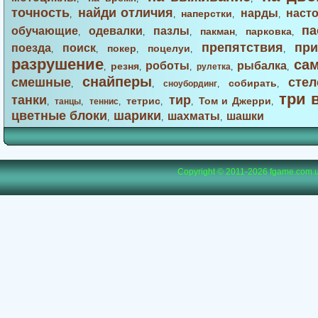
точность
найди отличия
нарды
наст
наперстки
,
,
,
,
па
обучающие
одевалки
пазлы
пакман
парковка
,
,
,
,
,
препятствия
при
поезда
поиск
покер
поцелуи
,
,
,
,
,
разрушение
са
роботы
рыбалка
резня
,
,
,
рулетка
,
,
снайперы
смешные
стел
собирать
,
,
сноубординг
,
,
три 
танки
тир
тетрис
Том и Джерри
,
танцы
,
теннис
,
,
,
,
цветные блоки
шарики
шахматы
шашки
,
,
,
Copyright © 2011-2026
fgame.com.