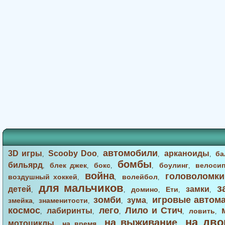
автомобили
3D игры
Scooby Doo
арканоиды
ба
,
,
,
,
бомбы
бильярд
блек джек
бокс
боулинг
велоси
,
,
,
,
,
война
головоломки
воздушный хоккей
волейбол
,
,
,
для мальчиков
з
детей
замки
домино
Ети
,
,
,
,
,
зомби
игровые автом
зума
змейка
знаменитости
,
,
,
,
космос
лего
Лило и Стич
лабиринты
ловить
,
,
,
,
,
на дво
на выживание
мотоциклы
на время
,
,
,