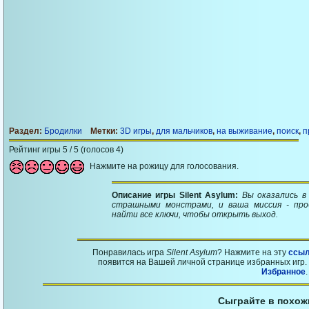
Раздел:
Бродилки
Метки:
3D игры
,
для мальчиков
,
на выживание
,
поиск
,
п
Рейтинг игры 5 / 5 (голосов 4)
Нажмите на рожицу для голосования.
Описание игры Silent Asylum:
Вы оказались в
страшными монстрами, и ваша миссия - про
найти все ключи, чтобы открыть выход.
Понравилась игра
Silent Asylum
? Нажмите на эту
ссыл
появится на Вашей личной странице избранных игр. 
Избранное
.
Сыграйте в похож