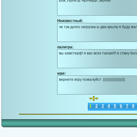
КАК УБРАТЬ ЧЕРНЫЙ ЭКРАН
Неизвестный:
че так долго загрузка ы два крыла я буду ж
палитра:
вы хамстерф! я вас всех тапаю!!! я ствну бо
юре:
верните игру пожалуйст :((((((((((((((((((
1
2
3
4
5
6
7
8