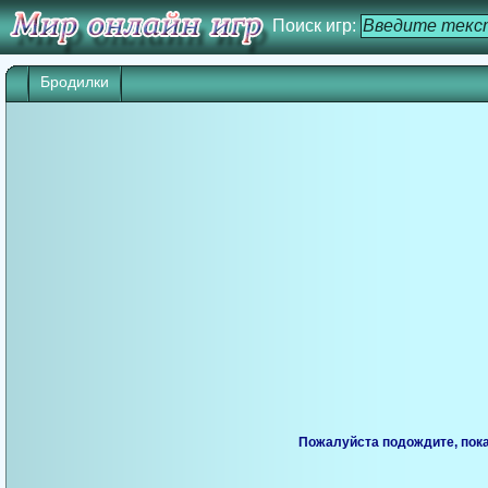
Поиск игр:
Бродилки
Игра начнется через 25 сек. Кликните дл