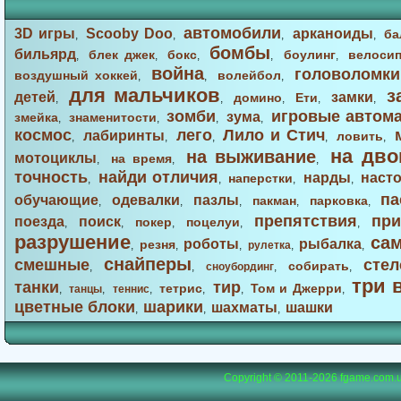
автомобили
3D игры
Scooby Doo
арканоиды
ба
,
,
,
,
бомбы
бильярд
блек джек
бокс
боулинг
велоси
,
,
,
,
,
война
головоломки
воздушный хоккей
волейбол
,
,
,
для мальчиков
з
детей
замки
домино
Ети
,
,
,
,
,
зомби
игровые автом
зума
змейка
знаменитости
,
,
,
,
космос
лего
Лило и Стич
лабиринты
ловить
,
,
,
,
,
на дво
на выживание
мотоциклы
на время
,
,
,
точность
найди отличия
нарды
наст
наперстки
,
,
,
,
па
обучающие
одевалки
пазлы
пакман
парковка
,
,
,
,
,
препятствия
при
поезда
поиск
покер
поцелуи
,
,
,
,
,
разрушение
са
роботы
рыбалка
резня
,
,
,
рулетка
,
,
снайперы
смешные
стел
собирать
,
,
сноубординг
,
,
три 
танки
тир
тетрис
Том и Джерри
,
танцы
,
теннис
,
,
,
,
цветные блоки
шарики
шахматы
шашки
,
,
,
Copyright © 2011-2026
fgame.com.