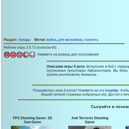
Раздел:
Аркады
Метки:
война
,
для мальчиков
,
стрелять
Рейтинг игры 3.6 / 5 (голосов 40)
Нажмите на рожицу для голосования.
Описание игры 9 рота:
Вступите в бой с терро
пустынных просторах Афганистана. Вы боец 
задача уничтожить боевиков.
Понравилась игра
9 рота
? Нажмите на эту
ссылку
, чтоб
Вашей личной странице избранных игр. Доступ к ли
Сыграйте в похож
FPS Shooting Game: 3D
Anti Terrorist Shooting
Gun Game
Game