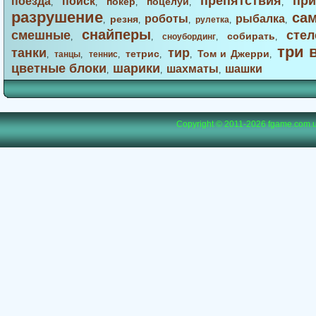
препятствия
при
поезда
поиск
покер
поцелуи
,
,
,
,
,
разрушение
са
роботы
рыбалка
резня
,
,
,
рулетка
,
,
снайперы
смешные
стел
собирать
,
,
сноубординг
,
,
три 
танки
тир
тетрис
Том и Джерри
,
танцы
,
теннис
,
,
,
,
цветные блоки
шарики
шахматы
шашки
,
,
,
Copyright © 2011-2026
fgame.com.