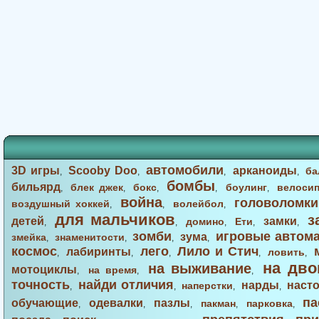
автомобили
3D игры
Scooby Doo
арканоиды
ба
,
,
,
,
бомбы
бильярд
блек джек
бокс
боулинг
велоси
,
,
,
,
,
война
головоломки
воздушный хоккей
волейбол
,
,
,
для мальчиков
з
детей
замки
домино
Ети
,
,
,
,
,
зомби
игровые автом
зума
змейка
знаменитости
,
,
,
,
космос
лего
Лило и Стич
лабиринты
ловить
,
,
,
,
,
на дво
на выживание
мотоциклы
на время
,
,
,
точность
найди отличия
нарды
наст
наперстки
,
,
,
,
па
обучающие
одевалки
пазлы
пакман
парковка
,
,
,
,
,