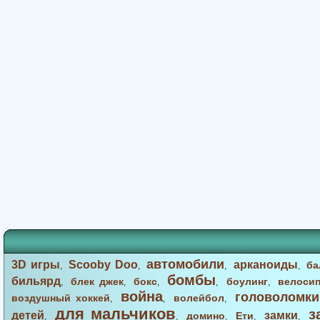
автомобили
3D игры
Scooby Doo
арканоиды
ба
,
,
,
,
бомбы
бильярд
блек джек
бокс
боулинг
велоси
,
,
,
,
,
война
головоломки
воздушный хоккей
волейбол
,
,
,
для мальчиков
з
детей
замки
домино
Ети
,
,
,
,
,