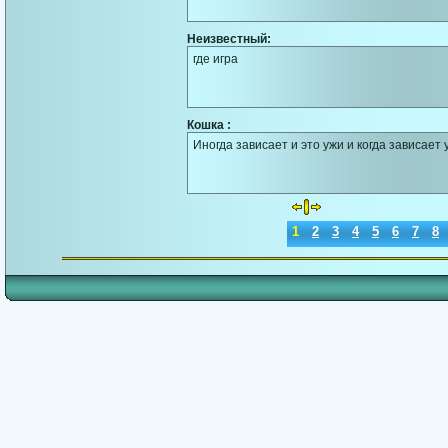
Неизвестный:
где игра
Кошка :
Иногда зависает и это ужи и когда зависает
1
2
3
4
5
6
7
8