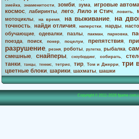
зомби
игровые автом
зума
змейка
знаменитости
,
,
,
,
космос
лего
Лило и Стич
лабиринты
ловить
,
,
,
,
,
на дво
на выживание
мотоциклы
на время
,
,
,
точность
найди отличия
нарды
наст
наперстки
,
,
,
,
па
обучающие
одевалки
пазлы
пакман
парковка
,
,
,
,
,
препятствия
при
поезда
поиск
покер
поцелуи
,
,
,
,
,
разрушение
са
роботы
рыбалка
резня
,
,
,
рулетка
,
,
снайперы
смешные
стел
собирать
,
,
сноубординг
,
,
три 
танки
тир
тетрис
Том и Джерри
,
танцы
,
теннис
,
,
,
,
цветные блоки
шарики
шахматы
шашки
,
,
,
Copyright © 2011-2026
fgame.com.