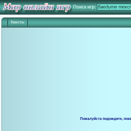
Поиск игр:
Квесты
Игра начнется через 25 сек. Кликните дл