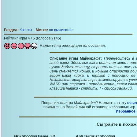
Раздел:
Квесты
Метка:
на выживание
Рейтинг игры 4 / 5 (голосов 2145)
Нажмите на рожицу для голосования.
Описание игры Майнкрафт:
Перенеситесь в 
этой игры. Здесь все как в реальном мире пер
нужно добывать пищу, строить жиль на ночь, с
день сменяется ночью, и ночные опасности под
героя игры кирка, и только с помощью е
Неказистая графика игры компенсируется увл
WASD или стрелки - передвижение, левая клави
клавиша мышки - строить, T - список заданий.
Понравилась игра
Майнкрафт
? Нажмите на эту
ссыл
появится на Вашей личной странице избранных игр. 
Избранное
.
Сыграйте в похож
FPS Shooting Game: 3D
Anti Terrorist Shooting