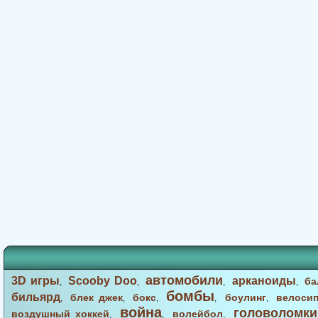
автомобили
3D игры
Scooby Doo
арканоиды
ба
,
,
,
,
бомбы
бильярд
блек джек
бокс
боулинг
велоси
,
,
,
,
,
война
головоломки
воздушный хоккей
волейбол
,
,
,