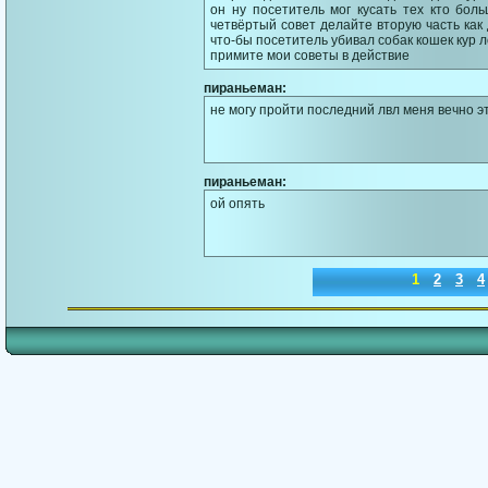
он ну посетитель мог кусать тех кто бол
четвёртый совет делайте вторую часть ка
что-бы посетитель убивал собак кошек кур 
примите мои советы в действие
пираньеман:
не могу пройти последний лвл меня вечно э
пираньеман:
ой опять
1
2
3
4