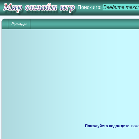
Поиск игр:
Аркады
Игра начнется через 25 сек. Кликните дл