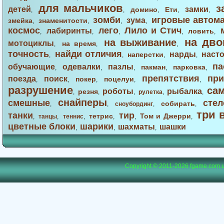
для мальчиков
з
детей
замки
домино
Ети
,
,
,
,
,
зомби
игровые автом
зума
змейка
знаменитости
,
,
,
,
космос
лего
Лило и Стич
лабиринты
ловить
,
,
,
,
,
на дво
на выживание
мотоциклы
на время
,
,
,
точность
найди отличия
нарды
наст
наперстки
,
,
,
,
па
обучающие
одевалки
пазлы
пакман
парковка
,
,
,
,
,
препятствия
при
поезда
поиск
покер
поцелуи
,
,
,
,
,
разрушение
са
роботы
рыбалка
резня
,
,
,
рулетка
,
,
снайперы
смешные
стел
собирать
,
,
сноубординг
,
,
три 
танки
тир
тетрис
Том и Джерри
,
танцы
,
теннис
,
,
,
,
цветные блоки
шарики
шахматы
шашки
,
,
,
Copyright © 2011-2026
fgame.com.