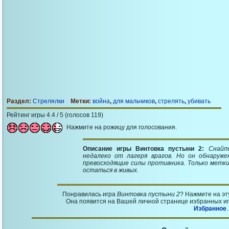
Раздел:
Стрелялки
Метки:
война
,
для мальчиков
,
стрелять
,
убивать
Рейтинг игры 4.4 / 5 (голосов 119)
Нажмите на рожицу для голосования.
Описание игры Винтовка пустыни 2:
Снайп
недалеко от лагеря врагов. Но он обнаруж
превосходящие силы противника. Только метки
остаться в живых.
Понравилась игра
Винтовка пустыни 2
? Нажмите на э
Она появится на Вашей личной странице избранных игр
Избранное
.