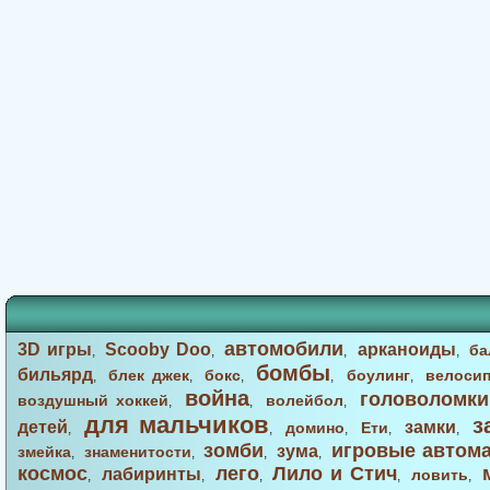
автомобили
3D игры
Scooby Doo
арканоиды
ба
,
,
,
,
бомбы
бильярд
блек джек
бокс
боулинг
велоси
,
,
,
,
,
война
головоломки
воздушный хоккей
волейбол
,
,
,
для мальчиков
з
детей
замки
домино
Ети
,
,
,
,
,
зомби
игровые автом
зума
змейка
знаменитости
,
,
,
,
космос
лего
Лило и Стич
лабиринты
ловить
,
,
,
,
,