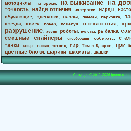
на дво
на выживание
мотоциклы
на время
,
,
,
точность
найди отличия
нарды
наст
наперстки
,
,
,
,
па
обучающие
одевалки
пазлы
пакман
парковка
,
,
,
,
,
препятствия
при
поезда
поиск
покер
поцелуи
,
,
,
,
,
разрушение
са
роботы
рыбалка
резня
,
,
,
рулетка
,
,
снайперы
смешные
стел
собирать
,
,
сноубординг
,
,
три 
танки
тир
тетрис
Том и Джерри
,
танцы
,
теннис
,
,
,
,
цветные блоки
шарики
шахматы
шашки
,
,
,
Copyright © 2011-2026
fgame.com.