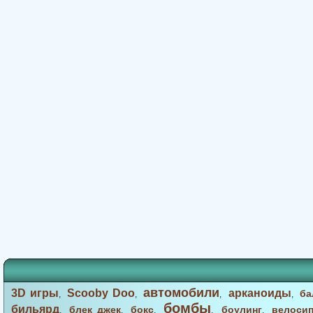
автомобили
3D игры
Scooby Doo
арканоиды
ба
,
,
,
,
бомбы
бильярд
блек джек
бокс
боулинг
велоси
,
,
,
,
,