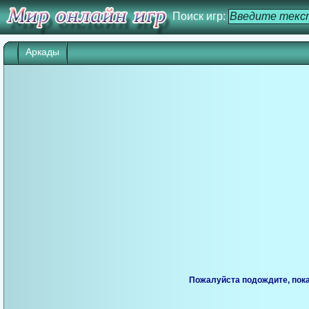
Поиск игр:
Аркады
Игра начнется через 25 сек. Кликните дл