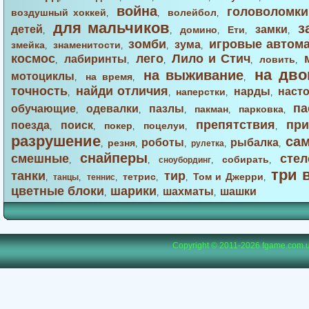
война
головоломки
воздушный хоккей
волейбол
,
,
,
для мальчиков
з
детей
замки
домино
Ети
,
,
,
,
,
зомби
игровые автом
зума
змейка
знаменитости
,
,
,
,
космос
лего
Лило и Стич
лабиринты
ловить
,
,
,
,
,
на дво
на выживание
мотоциклы
на время
,
,
,
точность
найди отличия
нарды
наст
наперстки
,
,
,
,
па
обучающие
одевалки
пазлы
пакман
парковка
,
,
,
,
,
препятствия
при
поезда
поиск
покер
поцелуи
,
,
,
,
,
разрушение
са
роботы
рыбалка
резня
,
,
,
рулетка
,
,
снайперы
смешные
стел
собирать
,
,
сноубординг
,
,
три 
танки
тир
тетрис
Том и Джерри
,
танцы
,
теннис
,
,
,
,
цветные блоки
шарики
шахматы
шашки
,
,
,
Copyright © 2011-2026
fgame.com.