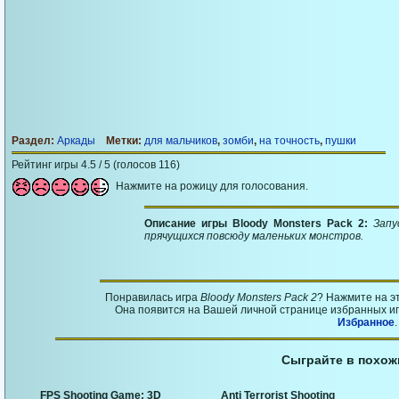
Раздел:
Аркады
Метки:
для мальчиков
,
зомби
,
на точность
,
пушки
Рейтинг игры 4.5 / 5 (голосов 116)
Нажмите на рожицу для голосования.
Описание игры Bloody Monsters Pack 2:
Запу
прячущихся повсюду маленьких монстров.
Понравилась игра
Bloody Monsters Pack 2
? Нажмите на э
Она появится на Вашей личной странице избранных игр
Избранное
.
Сыграйте в похож
FPS Shooting Game: 3D
Anti Terrorist Shooting