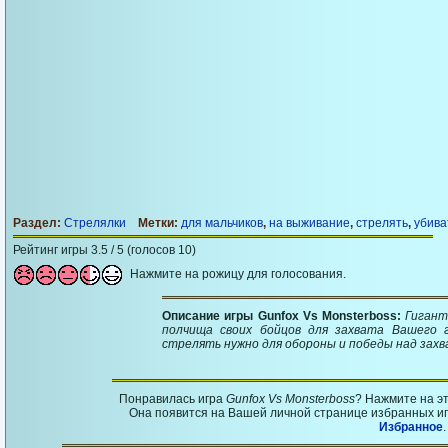
Раздел:
Стрелялки
Метки:
для мальчиков
,
на выживание
,
стрелять
,
убива
Рейтинг игры 3.5 / 5 (голосов 10)
Нажмите на рожицу для голосования.
Описание игры Gunfox Vs Monsterboss:
Гигант
полчища своих бойцов для захвата Вашего 
стрелять нужно для обороны и победы над захв
Понравилась игра
Gunfox Vs Monsterboss
? Нажмите на э
Она появится на Вашей личной странице избранных игр
Избранное
.