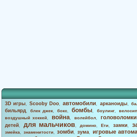
автомобили
3D игры
Scooby Doo
арканоиды
ба
,
,
,
,
бомбы
бильярд
блек джек
бокс
боулинг
велоси
,
,
,
,
,
война
головоломки
воздушный хоккей
волейбол
,
,
,
для мальчиков
з
детей
замки
домино
Ети
,
,
,
,
,
зомби
игровые автом
зума
змейка
знаменитости
,
,
,
,