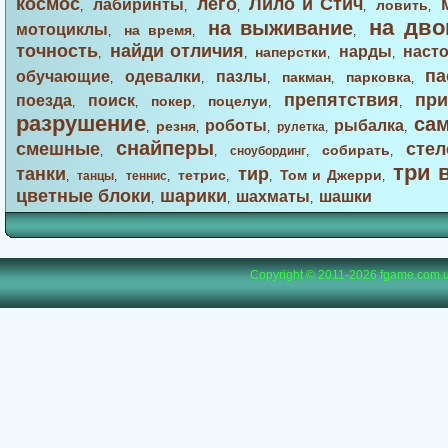
космос
лего
Лило и Стич
лабиринты
ловить
,
,
,
,
,
на дво
на выживание
мотоциклы
на время
,
,
,
точность
найди отличия
нарды
наст
наперстки
,
,
,
,
па
обучающие
одевалки
пазлы
пакман
парковка
,
,
,
,
,
препятствия
при
поезда
поиск
покер
поцелуи
,
,
,
,
,
разрушение
са
роботы
рыбалка
резня
,
,
,
рулетка
,
,
снайперы
смешные
стел
собирать
,
,
сноубординг
,
,
три 
танки
тир
тетрис
Том и Джерри
,
танцы
,
теннис
,
,
,
,
цветные блоки
шарики
шахматы
шашки
,
,
,
Copyright © 2011-2026
fgame.com.