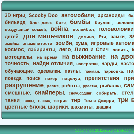
автомобили
3D игры
Scooby Doo
арканоиды
ба
,
,
,
,
бомбы
бильярд
блек джек
бокс
боулинг
велоси
,
,
,
,
,
война
головоломки
воздушный хоккей
волейбол
,
,
,
для мальчиков
з
детей
замки
домино
Ети
,
,
,
,
,
зомби
игровые автом
зума
змейка
знаменитости
,
,
,
,
космос
лего
Лило и Стич
лабиринты
ловить
,
,
,
,
,
на дво
на выживание
мотоциклы
на время
,
,
,
точность
найди отличия
нарды
наст
наперстки
,
,
,
,
па
обучающие
одевалки
пазлы
пакман
парковка
,
,
,
,
,
препятствия
при
поезда
поиск
покер
поцелуи
,
,
,
,
,
разрушение
са
роботы
рыбалка
резня
,
,
,
рулетка
,
,
снайперы
смешные
стел
собирать
,
,
сноубординг
,
,
три 
танки
тир
тетрис
Том и Джерри
,
танцы
,
теннис
,
,
,
,
цветные блоки
шарики
шахматы
шашки
,
,
,
Copyright © 2011-2026
fgame.com.