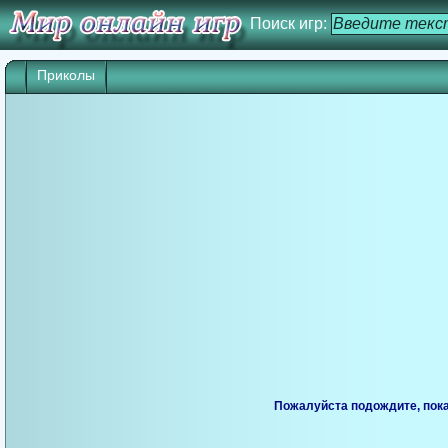
Поиск игр:
Приколы
Игра начнется через 25 сек. Кликните дл