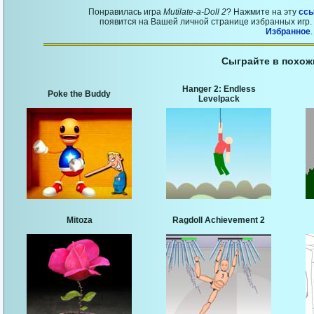
Понравилась игра
Mutilate-a-Doll 2
? Нажмите на эту
ссы
появится на Вашей личной странице избранных игр. 
Избранное
.
Сыграйте в похож
Hanger 2: Endless
Poke the Buddy
Levelpack
Mitoza
Ragdoll Achievement 2