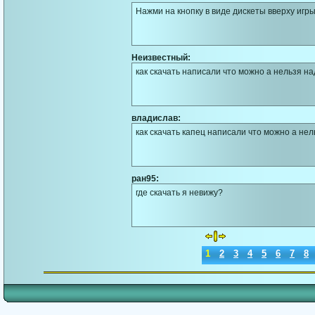
Нажми на кнопку в виде дискеты вверху игры
Неизвестный:
как скачать написали что можно а нельзя н
владислав:
как скачать капец написали что можно а нель
ран95:
где скачать я невижу?
1
2
3
4
5
6
7
8