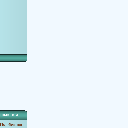
рные теги
ть
бизнес
,
,