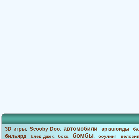
автомобили
3D игры
Scooby Doo
арканоиды
ба
,
,
,
,
бомбы
бильярд
блек джек
бокс
боулинг
велоси
,
,
,
,
,