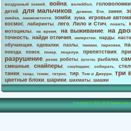
война
головоломки
воздушный хоккей
волейбол
,
,
,
для мальчиков
з
детей
замки
домино
Ети
,
,
,
,
,
зомби
игровые автом
зума
змейка
знаменитости
,
,
,
,
космос
лего
Лило и Стич
лабиринты
ловить
,
,
,
,
,
на дво
на выживание
мотоциклы
на время
,
,
,
точность
найди отличия
нарды
наст
наперстки
,
,
,
,
па
обучающие
одевалки
пазлы
пакман
парковка
,
,
,
,
,
препятствия
при
поезда
поиск
покер
поцелуи
,
,
,
,
,
разрушение
са
роботы
рыбалка
резня
,
,
,
рулетка
,
,
снайперы
смешные
стел
собирать
,
,
сноубординг
,
,
три 
танки
тир
тетрис
Том и Джерри
,
танцы
,
теннис
,
,
,
,
цветные блоки
шарики
шахматы
шашки
,
,
,
Copyright © 2011-2026
fgame.com.