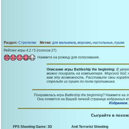
Раздел:
Стрелялки
Метки:
для мальчиков
,
морские
,
настольные
,
пушки
Рейтинг игры 4.2 / 5 (голосов 27)
Нажмите на рожицу для голосования.
Описание игры Battleship the beginning:
В увле
можно поиграть на компьютере. Морской бой: 
вам эту возможность. Расставьте свои корабл
стрельбе из пушек по полю противника.
Понравилась игра
Battleship the beginning
? Нажмите на э
Она появится на Вашей личной странице избранных игр
Избранное
.
Сыграйте в похож
FPS Shooting Game: 3D
Anti Terrorist Shooting