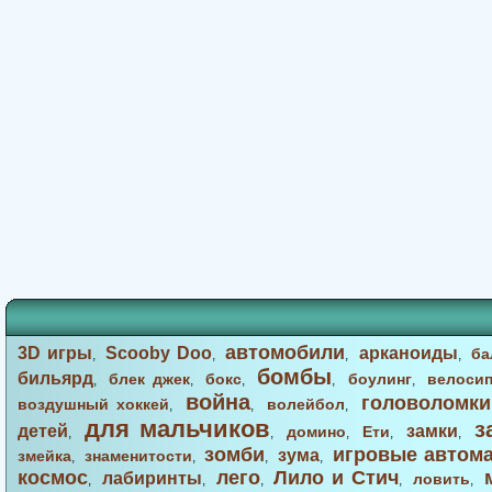
автомобили
3D игры
Scooby Doo
арканоиды
ба
,
,
,
,
бомбы
бильярд
блек джек
бокс
боулинг
велоси
,
,
,
,
,
война
головоломки
воздушный хоккей
волейбол
,
,
,
для мальчиков
з
детей
замки
домино
Ети
,
,
,
,
,
зомби
игровые автом
зума
змейка
знаменитости
,
,
,
,
космос
лего
Лило и Стич
лабиринты
ловить
,
,
,
,
,