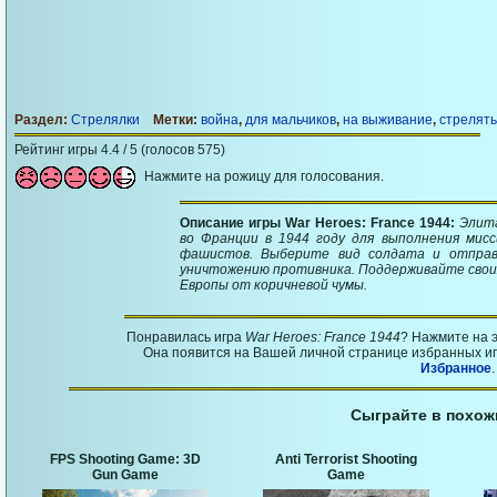
Раздел:
Стрелялки
Метки:
война
,
для мальчиков
,
на выживание
,
стрелять
Рейтинг игры 4.4 / 5 (голосов 575)
Нажмите на рожицу для голосования.
Описание игры War Heroes: France 1944:
Элит
во Франции в 1944 году для выполнения мис
фашистов. Выберите вид солдата и отправ
уничтожению противника. Поддерживайте свои
Европы от коричневой чумы.
Понравилась игра
War Heroes: France 1944
? Нажмите на 
Она появится на Вашей личной странице избранных игр
Избранное
.
Сыграйте в похож
FPS Shooting Game: 3D
Anti Terrorist Shooting
Gun Game
Game