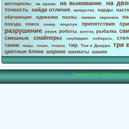
на дво
на выживание
мотоциклы
на время
,
,
,
точность
найди отличия
нарды
наст
наперстки
,
,
,
,
па
обучающие
одевалки
пазлы
пакман
парковка
,
,
,
,
,
препятствия
при
поезда
поиск
покер
поцелуи
,
,
,
,
,
разрушение
са
роботы
рыбалка
резня
,
,
,
рулетка
,
,
снайперы
смешные
стел
собирать
,
,
сноубординг
,
,
три 
танки
тир
тетрис
Том и Джерри
,
танцы
,
теннис
,
,
,
,
цветные блоки
шарики
шахматы
шашки
,
,
,
Copyright © 2011-2026
fgame.com.