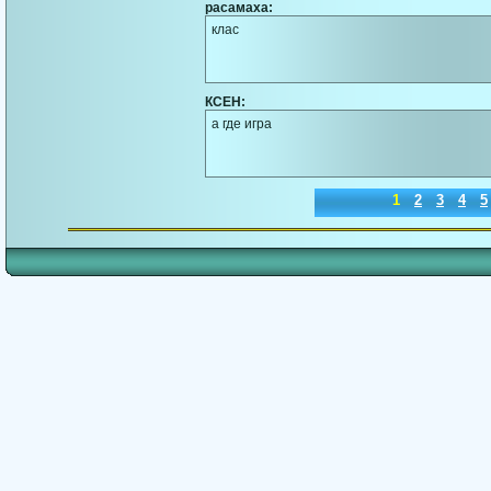
расамаха:
клас
КСЕН:
а где игра
1
2
3
4
5