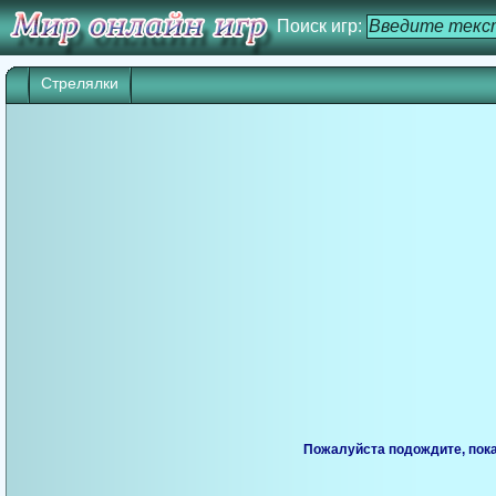
Поиск игр:
Стрелялки
Игра начнется через 25 сек. Кликните дл