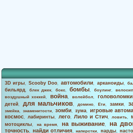
автомобили
3D игры
Scooby Doo
арканоиды
ба
,
,
,
,
бомбы
бильярд
блек джек
бокс
боулинг
велоси
,
,
,
,
,
война
головоломки
воздушный хоккей
волейбол
,
,
,
для мальчиков
з
детей
замки
домино
Ети
,
,
,
,
,
зомби
игровые автом
зума
змейка
знаменитости
,
,
,
,
космос
лего
Лило и Стич
лабиринты
ловить
,
,
,
,
,
на дво
на выживание
мотоциклы
на время
,
,
,
точность
найди отличия
нарды
наст
наперстки
,
,
,
,