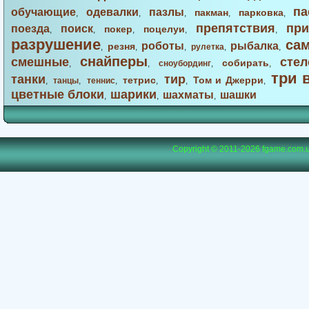
па
обучающие
одевалки
пазлы
пакман
парковка
,
,
,
,
,
препятствия
при
поезда
поиск
покер
поцелуи
,
,
,
,
,
разрушение
са
роботы
рыбалка
резня
,
,
,
рулетка
,
,
снайперы
смешные
стел
собирать
,
,
сноубординг
,
,
три 
танки
тир
тетрис
Том и Джерри
,
танцы
,
теннис
,
,
,
,
цветные блоки
шарики
шахматы
шашки
,
,
,
Copyright © 2011-2026
fgame.com.