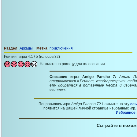
Раздел:
Аркады
Метка:
приключения
Рейтинг игры 4.1 / 5 (голосов 32)
Нажмите на рожицу для голосования.
Описание игры Amigo Pancho 7:
Амиго П
отправляется в Египет, чтобы раскрыть тайн
ему добраться в потаенные места и избежа
египтян.
Понравилась игра
Amigo Pancho 7
? Нажмите на эту
ссы
появится на Вашей личной странице избранных игр. 
Избранное
.
Сыграйте в похож