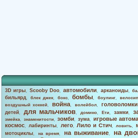
автомобили
3D игры
Scooby Doo
арканоиды
ба
,
,
,
,
бомбы
бильярд
блек джек
бокс
боулинг
велоси
,
,
,
,
,
война
головоломки
воздушный хоккей
волейбол
,
,
,
для мальчиков
з
детей
замки
домино
Ети
,
,
,
,
,
зомби
игровые автом
зума
змейка
знаменитости
,
,
,
,
космос
лего
Лило и Стич
лабиринты
ловить
,
,
,
,
,
на дво
на выживание
мотоциклы
на время
,
,
,