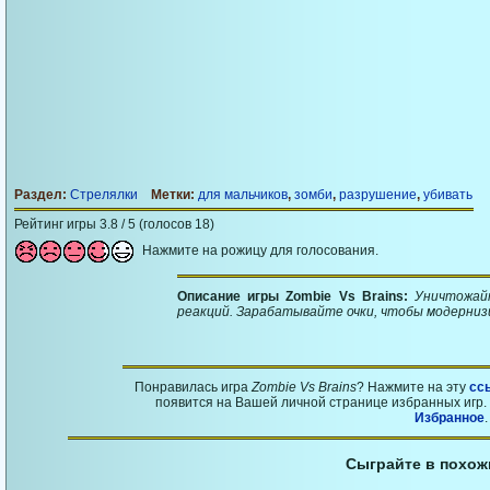
Раздел:
Стрелялки
Метки:
для мальчиков
,
зомби
,
разрушение
,
убивать
Рейтинг игры 3.8 / 5 (голосов 18)
Нажмите на рожицу для голосования.
Описание игры Zombie Vs Brains:
Уничтожай
реакций. Зарабатывайте очки, чтобы модерниз
Понравилась игра
Zombie Vs Brains
? Нажмите на эту
сс
появится на Вашей личной странице избранных игр. 
Избранное
.
Сыграйте в похож