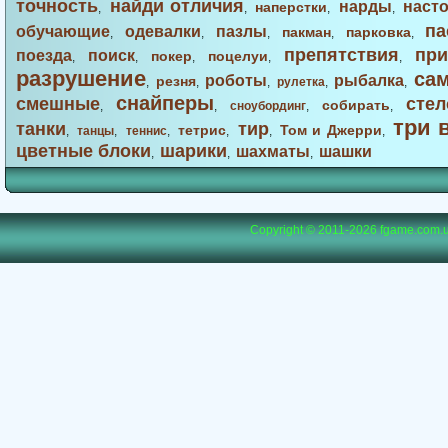
точность
найди отличия
нарды
наст
наперстки
,
,
,
,
па
обучающие
одевалки
пазлы
пакман
парковка
,
,
,
,
,
препятствия
при
поезда
поиск
покер
поцелуи
,
,
,
,
,
разрушение
са
роботы
рыбалка
резня
,
,
,
рулетка
,
,
снайперы
смешные
стел
собирать
,
,
сноубординг
,
,
три 
танки
тир
тетрис
Том и Джерри
,
танцы
,
теннис
,
,
,
,
цветные блоки
шарики
шахматы
шашки
,
,
,
Copyright © 2011-2026
fgame.com.