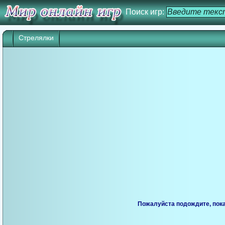
Поиск игр:
Стрелялки
Игра начнется через 25 сек. Кликните дл