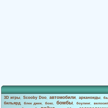
автомобили
3D игры
Scooby Doo
арканоиды
ба
,
,
,
,
бомбы
бильярд
блек джек
бокс
боулинг
велоси
,
,
,
,
,