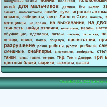
война
головоломки
воздушный хоккей
волейбол
,
,
,
для мальчиков
з
детей
замки
домино
Ети
,
,
,
,
,
зомби
игровые автом
зума
змейка
знаменитости
,
,
,
,
космос
лего
Лило и Стич
лабиринты
ловить
,
,
,
,
,
на дво
на выживание
мотоциклы
на время
,
,
,
точность
найди отличия
нарды
наст
наперстки
,
,
,
,
па
обучающие
одевалки
пазлы
пакман
парковка
,
,
,
,
,
препятствия
при
поезда
поиск
покер
поцелуи
,
,
,
,
,
разрушение
са
роботы
рыбалка
резня
,
,
,
рулетка
,
,
снайперы
смешные
стел
собирать
,
,
сноубординг
,
,
три 
танки
тир
тетрис
Том и Джерри
,
танцы
,
теннис
,
,
,
,
цветные блоки
шарики
шахматы
шашки
,
,
,
Copyright © 2011-2026
fgame.com.