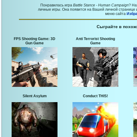
Понравилась игра
Battle Stance - Human Campaign
? На
личные игры. Она появится на Вашей личной странице и
меню сайта
Избр
Сыграйте в похож
FPS Shooting Game: 3D
Anti Terrorist Shooting
Gun Game
Game
Silent Asylum
Conduct THIS!