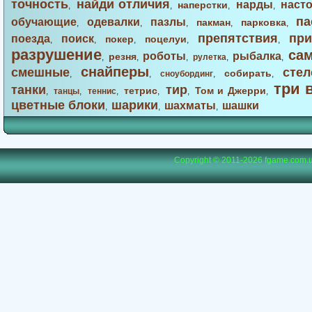
точность
найди отличия
нарды
наст
наперстки
,
,
,
,
па
обучающие
одевалки
пазлы
пакман
парковка
,
,
,
,
,
препятствия
при
поезда
поиск
покер
поцелуи
,
,
,
,
,
разрушение
са
роботы
рыбалка
резня
,
,
,
рулетка
,
,
снайперы
смешные
стел
собирать
,
,
сноубординг
,
,
три 
танки
тир
тетрис
Том и Джерри
,
танцы
,
теннис
,
,
,
,
цветные блоки
шарики
шахматы
шашки
,
,
,
Copyright © 2011-2026
fgame.com.