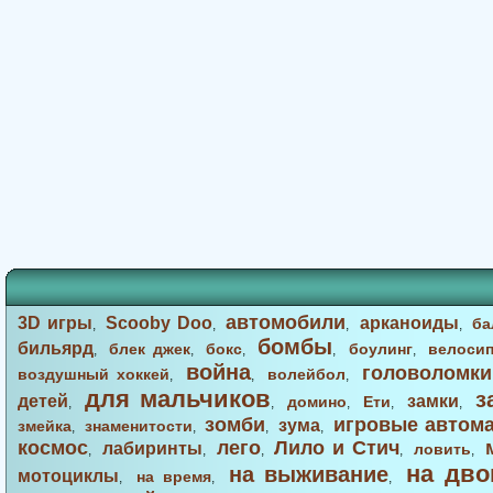
автомобили
3D игры
Scooby Doo
арканоиды
ба
,
,
,
,
бомбы
бильярд
блек джек
бокс
боулинг
велоси
,
,
,
,
,
война
головоломки
воздушный хоккей
волейбол
,
,
,
для мальчиков
з
детей
замки
домино
Ети
,
,
,
,
,
зомби
игровые автом
зума
змейка
знаменитости
,
,
,
,
космос
лего
Лило и Стич
лабиринты
ловить
,
,
,
,
,
на дво
на выживание
мотоциклы
на время
,
,
,