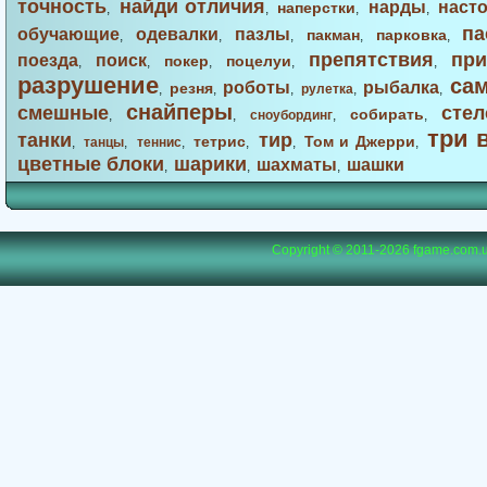
точность
найди отличия
нарды
наст
наперстки
,
,
,
,
па
обучающие
одевалки
пазлы
пакман
парковка
,
,
,
,
,
препятствия
при
поезда
поиск
покер
поцелуи
,
,
,
,
,
разрушение
са
роботы
рыбалка
резня
,
,
,
рулетка
,
,
снайперы
смешные
стел
собирать
,
,
сноубординг
,
,
три 
танки
тир
тетрис
Том и Джерри
,
танцы
,
теннис
,
,
,
,
цветные блоки
шарики
шахматы
шашки
,
,
,
Copyright © 2011-2026
fgame.com.