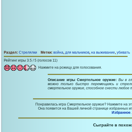
Раздел:
Стрелялки
Метки:
война
,
для мальчиков
,
на выживание
,
убивать
Рейтинг игры 3.5 / 5 (голосов 11)
Нажмите на рожицу для голосования.
Описание игры Смертельное оружие:
Вы в г
можно только быстро перемещаясь и стреля
смертельное оружие, способное снести любое 
Понравилась игра
Смертельное оружие
? Нажмите на э
Она появится на Вашей личной странице избранных игр
Избранное
.
Сыграйте в похож