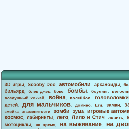
автомобили
3D игры
Scooby Doo
арканоиды
ба
,
,
,
,
бомбы
бильярд
блек джек
бокс
боулинг
велоси
,
,
,
,
,
война
головоломки
воздушный хоккей
волейбол
,
,
,
для мальчиков
з
детей
замки
домино
Ети
,
,
,
,
,
зомби
игровые автом
зума
змейка
знаменитости
,
,
,
,
космос
лего
Лило и Стич
лабиринты
ловить
,
,
,
,
,
на дво
на выживание
мотоциклы
на время
,
,
,