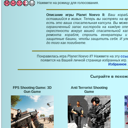
Нажмите на рожицу для голосования.
Описание игры Planet Noevo II:
Ваш кораб
оставшийся в живых. Теперь вы застряли на вр
есть это ваша спасательная капсула. Вы может
ограниченный запас кислорода на каждую оп
окрестности вокруг вашей спасательной ка
ремонта корабля, строить генераторы и
защитные башни, чтобы защитить себя. И ул
до того как погибнете.
Понравилась игра
Planet Noevo II
? Нажмите на эту
ссы
появится на Вашей личной странице избранных игр. 
Избранное
.
Сыграйте в похож
FPS Shooting Game: 3D
Anti Terrorist Shooting
Gun Game
Game