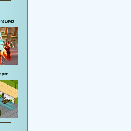
nt Egypt
mpire