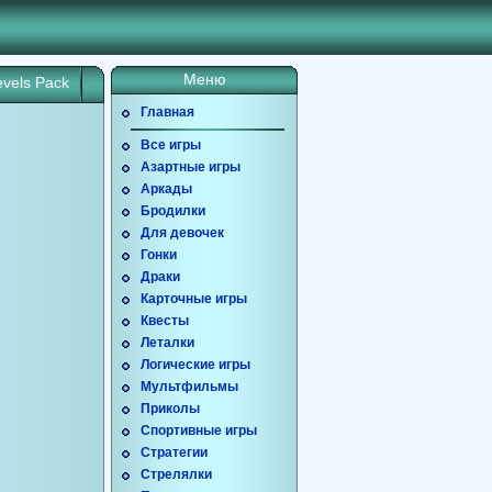
Меню
evels Pack
Главная
Все игры
Азартные игры
Аркады
Бродилки
Для девочек
Гонки
Драки
Карточные игры
Квесты
Леталки
Логические игры
Мультфильмы
Приколы
Спортивные игры
Стратегии
Стрелялки