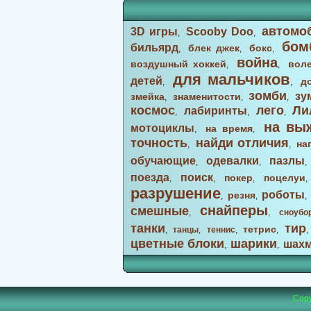
автомо
3D игры
Scooby Doo
,
,
бом
бильярд
блек джек
бокс
,
,
,
война
воздушный хоккей
вол
,
,
для мальчиков
детей
д
,
,
зомби
зу
змейка
знаменитости
,
,
,
космос
лего
Ли
лабиринты
,
,
,
на вы
мотоциклы
на время
,
,
точность
найди отличия
на
,
,
обучающие
одевалки
пазлы
,
,
поезда
поиск
покер
поцелуи
,
,
,
разрушение
роботы
резня
,
,
снайперы
смешные
,
,
сноубо
танки
тир
тетрис
,
танцы
,
теннис
,
,
цветные блоки
шарики
шах
,
,
Copy