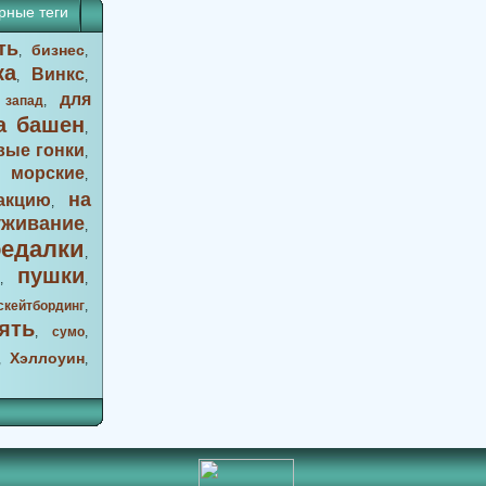
рные теги
ть
бизнес
,
,
ка
Винкс
,
,
для
 запад
,
а башен
,
вые гонки
,
морские
,
,
на
акцию
,
уживание
,
оедалки
,
пушки
,
,
скейтбординг
,
ять
,
сумо
,
Хэллоуин
,
,