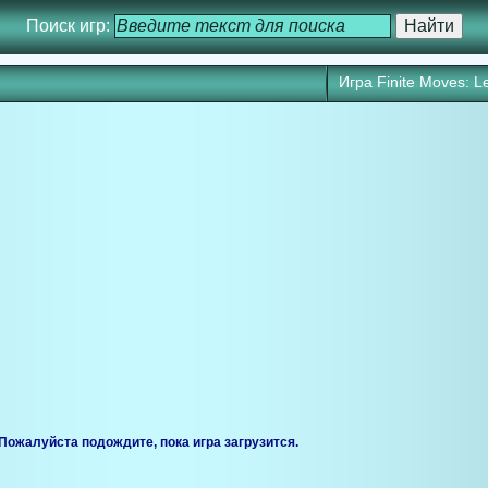
Поиск игр:
Игра Finite Moves: L
ся через 25 сек. Кликните для запуска игры прямо сейчас.