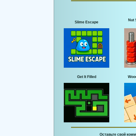
Nut 
Slime Escape
Get It Filled
Wood
Оставьте свой комм