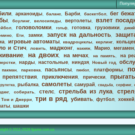
Популя
били
бег бежа
арканоиды
Барби
баланс
баскетбол
,
,
,
,
,
бы
взлет посад
вертолеты
боулинг
велосипеды
,
,
,
,
головоломки
готовка
грузовики
ейбол
,
,
гольф
,
,
,
дикий
запуск на дальность
защит
замки
омино
Ети
,
,
,
,
игровые автоматы
ма
кольце
квадроциклы
керлинг
,
,
,
,
ло и Стич
маджонг
Марио
мегамен
ловить
,
,
,
макияж
,
,
на двоих
живание
на мечах
на ре
на память
,
,
,
,
обсл
нарды
настольные
ниндзя
перстки
Новый год
,
,
,
,
,
п
пасьянсы
платформы
пакман
парковка
,
,
,
,
пинбол
,
,
прыгать
препятствия
приключения
прически
,
,
,
,
самолеты
рыбалка
самурай
,
рулетка
,
,
,
,
свадьба
,
серфинг
,
стрельба из лука
стрел
стелс
собирать
рдинг
,
,
,
,
три в ряд
убивать
футбол
хоккей
Том и Джерри
,
,
,
,
,
маты
шашки
,
right © 2011-2026
fgame.com.ua