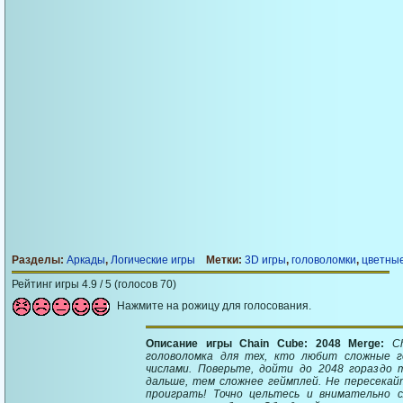
Разделы:
Аркады
,
Логические игры
Метки:
3D игры
,
головоломки
,
цветные
Рейтинг игры 4.9 / 5 (голосов 70)
Нажмите на рожицу для голосования.
Описание игры Chain Cube: 2048 Merge:
C
головоломка для тех, кто любит сложные г
числами. Поверьте, дойти до 2048 гораздо 
дальше, тем сложнее геймплей. Не пересекай
проиграть! Точно цельтесь и внимательно 