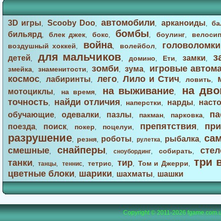
автомобили
3D игры
Scooby Doo
арканоиды
ба
,
,
,
,
бомбы
бильярд
блек джек
бокс
боулинг
велоси
,
,
,
,
,
война
головоломки
воздушный хоккей
волейбол
,
,
,
для мальчиков
з
детей
замки
домино
Ети
,
,
,
,
,
зомби
игровые автом
зума
змейка
знаменитости
,
,
,
,
космос
лего
Лило и Стич
лабиринты
ловить
,
,
,
,
,
на дво
на выживание
мотоциклы
на время
,
,
,
точность
найди отличия
нарды
наст
наперстки
,
,
,
,
па
обучающие
одевалки
пазлы
пакман
парковка
,
,
,
,
,
препятствия
при
поезда
поиск
покер
поцелуи
,
,
,
,
,
разрушение
са
роботы
рыбалка
резня
,
,
,
рулетка
,
,
снайперы
смешные
стел
собирать
,
,
сноубординг
,
,
три 
танки
тир
тетрис
Том и Джерри
,
танцы
,
теннис
,
,
,
,
цветные блоки
шарики
шахматы
шашки
,
,
,
Copyright © 2011-2026
fgame.com.