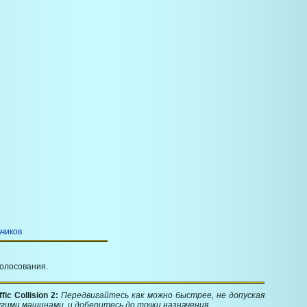
ьчиков
голосования.
ic Collision 2:
Передвигайтесь как можно быстрее, не допуская
угими машинами, и доберитесь до точки назначения.