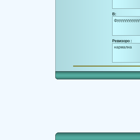
В:
фуууууууууууу
Ревизоро :
нармална