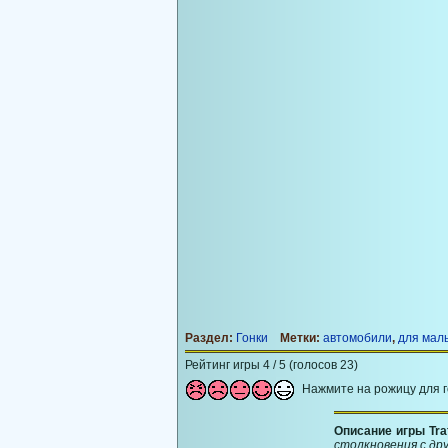
Раздел:
Гонки
Метки:
автомобили
,
для мал
Рейтинг игры 4 / 5 (голосов 23)
Нажмите на рожицу для 
Описание игры Traff
столкновения с др