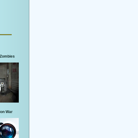
3 Zombies
ion War