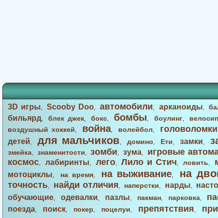
автомобили
3D игры
Scooby Doo
арканоиды
ба
,
,
,
,
бомбы
бильярд
блек джек
бокс
боулинг
велоси
,
,
,
,
,
война
головоломки
воздушный хоккей
волейбол
,
,
,
для мальчиков
з
детей
замки
домино
Ети
,
,
,
,
,
зомби
игровые автом
зума
змейка
знаменитости
,
,
,
,
космос
лего
Лило и Стич
лабиринты
ловить
,
,
,
,
,
на дво
на выживание
мотоциклы
на время
,
,
,
точность
найди отличия
нарды
наст
наперстки
,
,
,
,
па
обучающие
одевалки
пазлы
пакман
парковка
,
,
,
,
,
препятствия
при
поезда
поиск
покер
поцелуи
,
,
,
,
,