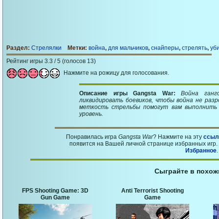
Раздел:
Стрелялки
Метки:
война
,
для мальчиков
,
снайперы
,
стрелять
,
уб
Рейтинг игры 3.3 / 5 (голосов 13)
Нажмите на рожицу для голосования.
Описание игры Gangsta War:
Война ганг
ликвидировать боевиков, чтобы война не разро
меткость стрельбы помогут вам выполнить 
уровень.
Понравилась игра
Gangsta War
? Нажмите на эту
ссыл
появится на Вашей личной странице избранных игр. 
Избранное
.
Сыграйте в похож
FPS Shooting Game: 3D
Anti Terrorist Shooting
Gun Game
Game