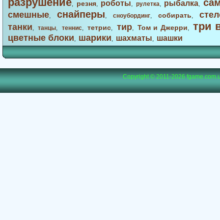
разрушение
са
роботы
рыбалка
резня
,
,
,
рулетка
,
,
снайперы
смешные
стел
собирать
,
,
сноубординг
,
,
три 
танки
тир
тетрис
Том и Джерри
,
танцы
,
теннис
,
,
,
,
цветные блоки
шарики
шахматы
шашки
,
,
,
Copyright © 2011-2026
fgame.com.