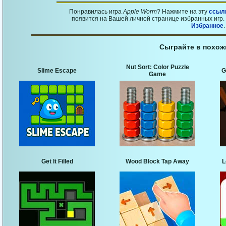
Понравилась игра
Apple Worm
? Нажмите на эту
ссыл
появится на Вашей личной странице избранных игр. 
Избранное
.
Сыграйте в похож
Nut Sort: Color Puzzle
Slime Escape
G
Game
Get It Filled
Wood Block Tap Away
L