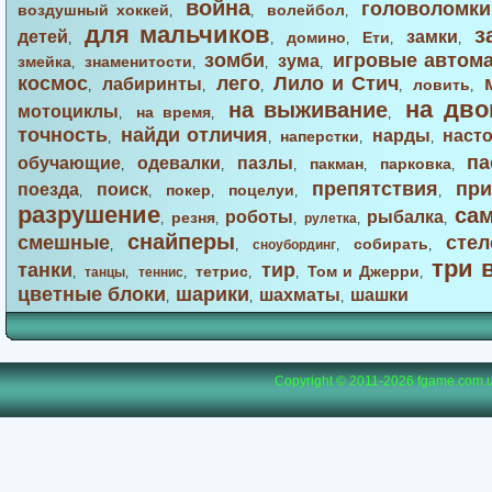
война
головоломки
воздушный хоккей
волейбол
,
,
,
для мальчиков
з
детей
замки
домино
Ети
,
,
,
,
,
зомби
игровые автом
зума
змейка
знаменитости
,
,
,
,
космос
лего
Лило и Стич
лабиринты
ловить
,
,
,
,
,
на дво
на выживание
мотоциклы
на время
,
,
,
точность
найди отличия
нарды
наст
наперстки
,
,
,
,
па
обучающие
одевалки
пазлы
пакман
парковка
,
,
,
,
,
препятствия
при
поезда
поиск
покер
поцелуи
,
,
,
,
,
разрушение
са
роботы
рыбалка
резня
,
,
,
рулетка
,
,
снайперы
смешные
стел
собирать
,
,
сноубординг
,
,
три 
танки
тир
тетрис
Том и Джерри
,
танцы
,
теннис
,
,
,
,
цветные блоки
шарики
шахматы
шашки
,
,
,
Copyright © 2011-2026
fgame.com.