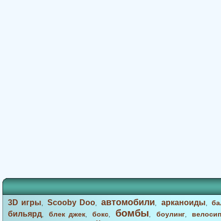
автомобили
3D игры
Scooby Doo
арканоиды
ба
,
,
,
,
бомбы
бильярд
блек джек
бокс
боулинг
велоси
,
,
,
,
,