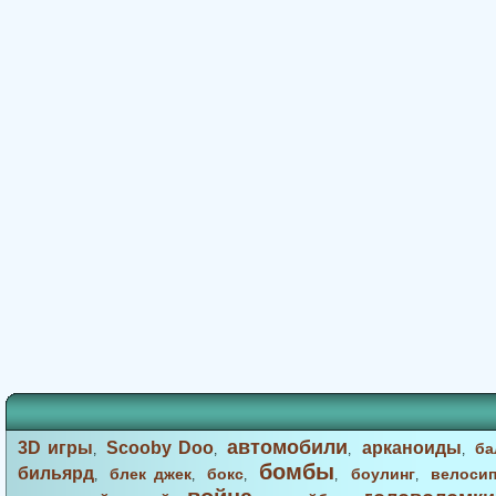
автомобили
3D игры
Scooby Doo
арканоиды
ба
,
,
,
,
бомбы
бильярд
блек джек
бокс
боулинг
велоси
,
,
,
,
,