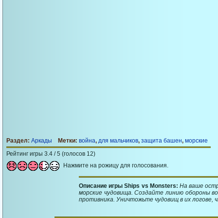
Раздел:
Аркады
Метки:
война
,
для мальчиков
,
защита башен
,
морские
Рейтинг игры 3.4 / 5 (голосов 12)
Нажмите на рожицу для голосования.
Описание игры Ships vs Monsters:
На ваше ост
морские чудовища. Создайте линию обороны в
противника. Уничтожьте чудовищ в их логове, 