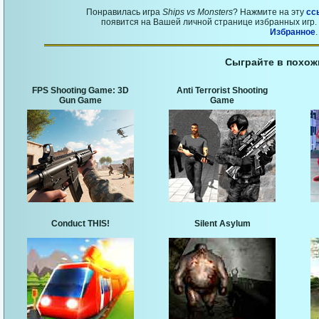
Понравилась игра
Ships vs Monsters
? Нажмите на эту
сс
появится на Вашей личной странице избранных игр. 
Избранное
.
Сыграйте в похож
FPS Shooting Game: 3D
Anti Terrorist Shooting
Gun Game
Game
Conduct THIS!
Silent Asylum