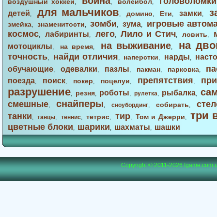
война
головоломки
воздушный хоккей
волейбол
,
,
,
для мальчиков
з
детей
замки
домино
Ети
,
,
,
,
,
зомби
игровые автом
зума
змейка
знаменитости
,
,
,
,
космос
лего
Лило и Стич
лабиринты
ловить
,
,
,
,
,
на дво
на выживание
мотоциклы
на время
,
,
,
точность
найди отличия
нарды
наст
наперстки
,
,
,
,
па
обучающие
одевалки
пазлы
пакман
парковка
,
,
,
,
,
препятствия
при
поезда
поиск
покер
поцелуи
,
,
,
,
,
разрушение
са
роботы
рыбалка
резня
,
,
,
рулетка
,
,
снайперы
смешные
стел
собирать
,
,
сноубординг
,
,
три 
танки
тир
тетрис
Том и Джерри
,
танцы
,
теннис
,
,
,
,
цветные блоки
шарики
шахматы
шашки
,
,
,
Copyright © 2011-2026
fgame.com.